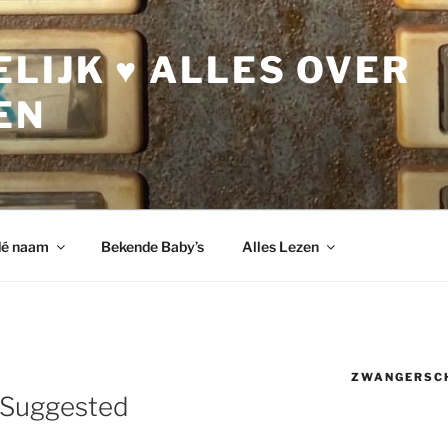
LIJK ♥ ALLES OVER
EN
dé naam
Bekende Baby’s
Alles Lezen
ZWANGERSC
 Suggested