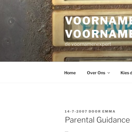
Ga
naar
VOORNAME
de
inhoud
VOORNAM
de voornamenexpert
Home
Over Ons
Kies 
GEPLAATST
14-7-2007
DOOR
EMMA
OP
Parental Guidance