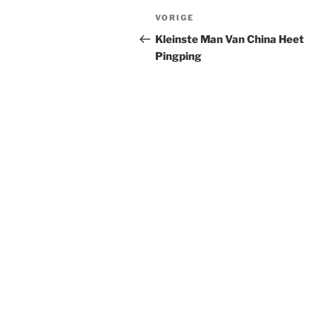
Berichtnavigatie
Vorig
VORIGE
bericht
Kleinste Man Van China Heet
Pingping