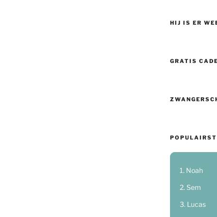
HIJ IS ER WE
GRATIS CAD
ZWANGERSC
POPULAIRST
Noah
Sem
Lucas