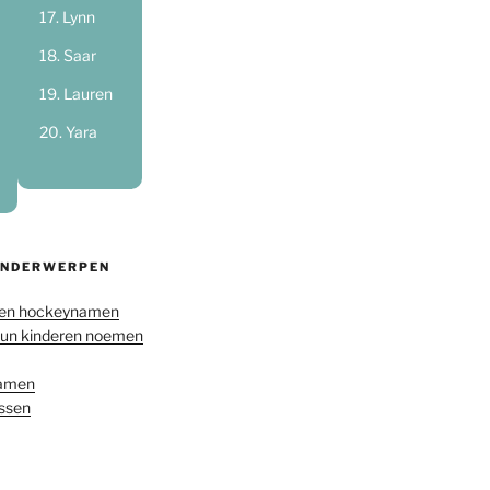
Lynn
Saar
Lauren
Yara
ONDERWERPEN
en hockeynamen
hun kinderen noemen
namen
ussen