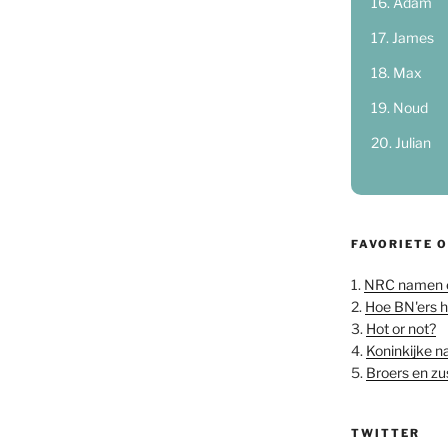
Adam
James
Max
Noud
Julian
FAVORIETE 
1.
NRC namen 
2.
Hoe BN'ers 
3.
Hot or not?
4.
Koninkijke 
5.
Broers en z
TWITTER