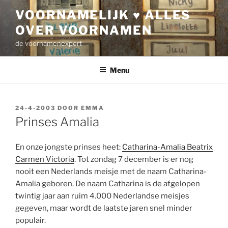
Ga
VOORNAMELIJK ♥ ALLES
naar
OVER VOORNAMEN
de
inhoud
de voornamenexpert
Menu
GEPLAATST
24-4-2003
DOOR
EMMA
OP
Prinses Amalia
En onze jongste prinses heet:
Catharina-Amalia Beatrix
Carmen Victoria
. Tot zondag 7 december is er nog
nooit een Nederlands meisje met de naam Catharina-
Amalia geboren. De naam Catharina is de afgelopen
twintig jaar aan ruim 4.000 Nederlandse meisjes
gegeven, maar wordt de laatste jaren snel minder
populair.