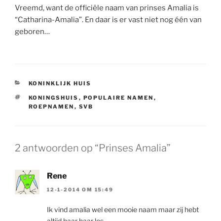
Vreemd, want de officiële naam van prinses Amalia is
“Catharina-Amalia”. En daar is er vast niet nog één van
geboren…
CATEGORIEËN
KONINKLIJK HUIS
TAGS
KONINGSHUIS
,
POPULAIRE NAMEN
,
ROEPNAMEN
,
SVB
2 antwoorden op “Prinses Amalia”
Rene
12-1-2014 OM 15:49
Ik vind amalia wel een mooie naam maar zij hebt
altijd haar haar los