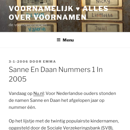
Ga
VOORNAMELIJK ♥ ALLES
naar
OVER VOORNAMEN
de
inhoud
de voornamenexpert
Menu
GEPLAATST
3-1-2006
DOOR
EMMA
OP
Sanne En Daan Nummers 1 In
2005
Vandaag op
Nu.nl
: Voor Nederlandse ouders stonden
de namen Sanne en Daan het afgelopen jaar op
nummer één.
Op het lijstje met de twintig populairste kindernamen,
opgesteld door de Sociale Verzekeringsbank (SVB),