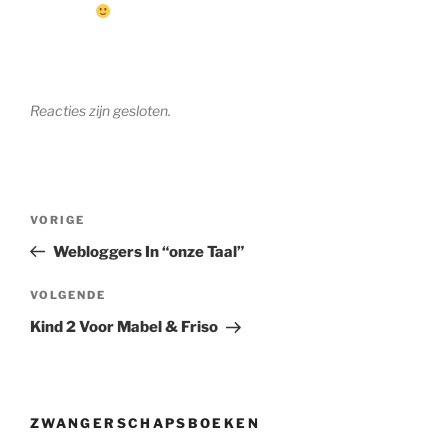
Reacties zijn gesloten.
Berichtnavigatie
Vorig
VORIGE
bericht
Webloggers In “onze Taal”
Volgend
VOLGENDE
bericht
Kind 2 Voor Mabel & Friso
ZWANGERSCHAPSBOEKEN