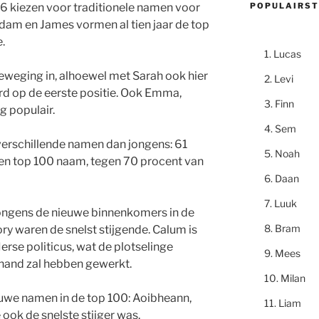
POPULAIRST
6 kiezen voor traditionele namen voor
Adam en James vormen al tien jaar de top
e.
Lucas
 beweging in, alhoewel met Sarah ook hier
Levi
rd op de eerste positie. Ook Emma,
Finn
g populair.
Sem
verschillende namen dan jongens: 61
Noah
een top 100 naam, tegen 70 procent van
Daan
Luuk
jongens de nieuwe binnenkomers in de
Bram
y waren de snelst stijgende. Calum is
erse politicus, wat de plotselinge
Mees
 hand zal hebben gewerkt.
Milan
ieuwe namen in de top 100: Aoibheann,
Liam
 ook de snelste stijger was.