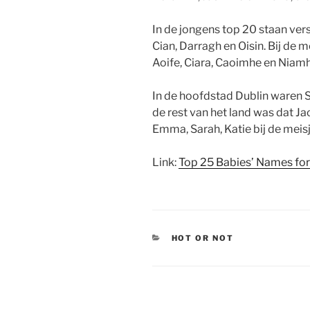
In de jongens top 20 staan ver
Cian, Darragh en Oisin. Bij de m
Aoife, Ciara, Caoimhe en Niamh
In de hoofdstad Dublin waren S
de rest van het land was dat J
Emma, Sarah, Katie bij de meisj
Link:
Top 25 Babies’ Names for
CATEGORIEËN
HOT OR NOT