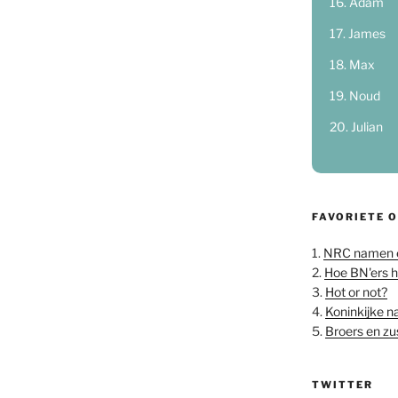
Adam
James
Max
Noud
Julian
FAVORIETE 
1.
NRC namen 
2.
Hoe BN'ers 
3.
Hot or not?
4.
Koninkijke 
5.
Broers en z
TWITTER