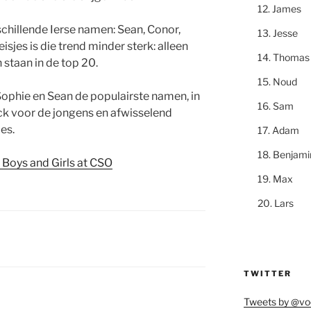
James
schillende Ierse namen: Sean, Conor,
Jesse
eisjes is die trend minder sterk: alleen
Thomas
 staan in de top 20.
Noud
ophie en Sean de populairste namen, in
Sam
ack voor de jongens en afwisselend
es.
Adam
Benjami
 Boys and Girls at CSO
Max
Lars
TWITTER
Tweets by @vo