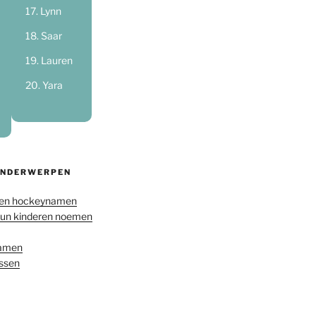
Lynn
Saar
Lauren
Yara
ONDERWERPEN
en hockeynamen
hun kinderen noemen
namen
ussen