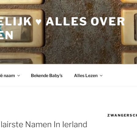
LIJK ♥ ALLES OVER
EN
dé naam
Bekende Baby’s
Alles Lezen
ZWANGERSC
airste Namen In Ierland