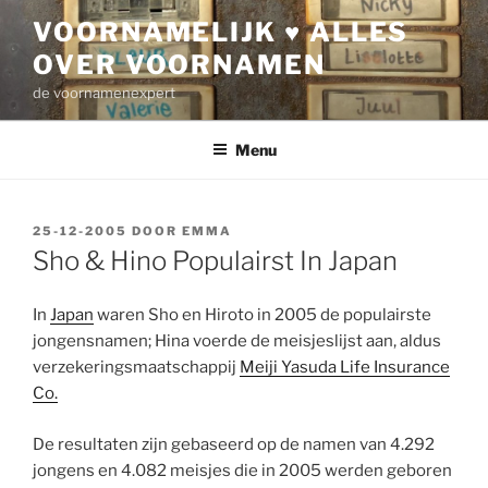
Ga
VOORNAMELIJK ♥ ALLES
naar
OVER VOORNAMEN
de
inhoud
de voornamenexpert
Menu
GEPLAATST
25-12-2005
DOOR
EMMA
OP
Sho & Hino Populairst In Japan
In
Japan
waren Sho en Hiroto in 2005 de populairste
jongensnamen; Hina voerde de meisjeslijst aan, aldus
verzekeringsmaatschappij
Meiji Yasuda Life Insurance
Co.
De resultaten zijn gebaseerd op de namen van 4.292
jongens en 4.082 meisjes die in 2005 werden geboren