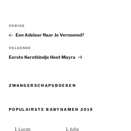
Berichtnavigatie
Vorig
VORIGE
bericht
Een Adelaar Naar Je Vernoemd?
Volgend
VOLGENDE
bericht
Eerste Kerstkindje Heet Mayra
ZWANGERSCHAPSBOEKEN
POPULAIRSTE BABYNAMEN 2019
Lucas
Julia