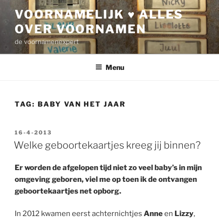
Ga
VOORNAMELIJK ♥ ALLES
naar
OVER VOORNAMEN
de
inhoud
de voornamenexpert
Menu
TAG:
BABY VAN HET JAAR
GEPLAATST
16-4-2013
OP
Welke geboortekaartjes kreeg jij binnen?
Er worden de afgelopen tijd niet zo veel baby’s in mijn
omgeving geboren, viel me op toen ik de ontvangen
geboortekaartjes net opborg.
In 2012 kwamen eerst achternichtjes
Anne
en
Lizzy
,