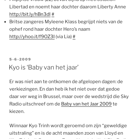
Libertad en noemt haar dochter daarom Liberty Anne
http://bit.ly/hBn3dl
#
Britse zangeres Myleene Klass begrijpt niets van de
ophef rond haar dochter Hero’s naam
http://yhoo.it/f9OZ3I
(via Lia)
#
GEPLAATST
5-6-2009
OP
Kyo is ‘Baby van het jaar’
Er was niet aan te ontkomen de afgelopen dagen: de
verkiezingen. En dan heb ik het niet over dat gedoe
daar ver weg in Brussel, maar over de wedstrijd die Sky
Radio uitschreef om de
Baby van het Jaar 2009
te
kiezen.
Winnaar Kyo Trinh wordt geroemd om zijn “geweldige
uitstraling” en is de acht maanden zoon van Lloyd en