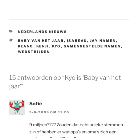
CATEGORIEËN
NEDERLANDS NIEUWS
TAGS
BABY VAN HET JAAR
,
ISABEAU
,
JAY-NAMEN
,
KEANO
,
KENJI
,
KYO
,
SAMENGESTELDE NAMEN
,
WEDSTRIJDEN
15 antwoorden op “Kyo is ‘Baby van het
jaar’”
Sofie
5-6-2009 OM 11:20
9 miljoen???? Zouden dat echt unieke stemmen
zijn of hebben er wat opa’s en oma’s zich een