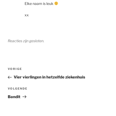
Elke naam is leuk
xx
Reacties zijn gesloten.
Berichtnavigatie
Vorig
VORIGE
bericht
Vier vierlingen in hetzelfde ziekenhuis
Volgend
VOLGENDE
bericht
Bandit