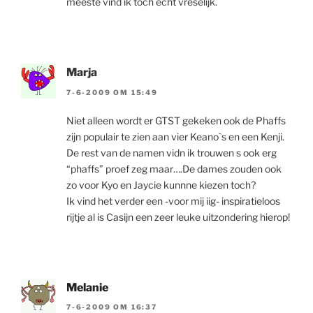
meeste vind ik toch echt vreselijk.
Marja
7-6-2009 OM 15:49
Niet alleen wordt er GTST gekeken ook de Phaffs
zijn populair te zien aan vier Keano`s en een Kenji.
De rest van de namen vidn ik trouwen s ook erg
“phaffs” proef zeg maar….De dames zouden ook
zo voor Kyo en Jaycie kunnne kiezen toch?
Ik vind het verder een -voor mij iig- inspiratieloos
rijtje al is Casijn een zeer leuke uitzondering hierop!
Melanie
7-6-2009 OM 16:37