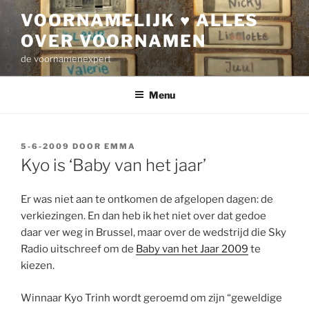
Ga
VOORNAMELIJK ♥ ALLES
naar
OVER VOORNAMEN
de
inhoud
de voornamenexpert
Menu
GEPLAATST
5-6-2009
DOOR
EMMA
OP
Kyo is ‘Baby van het jaar’
Er was niet aan te ontkomen de afgelopen dagen: de
verkiezingen. En dan heb ik het niet over dat gedoe
daar ver weg in Brussel, maar over de wedstrijd die Sky
Radio uitschreef om de
Baby van het Jaar 2009
te
kiezen.
Winnaar Kyo Trinh wordt geroemd om zijn “geweldige