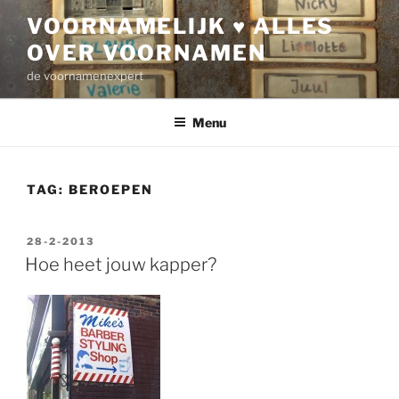
Ga
VOORNAMELIJK ♥ ALLES
naar
OVER VOORNAMEN
de
inhoud
de voornamenexpert
Menu
TAG:
BEROEPEN
GEPLAATST
28-2-2013
OP
Hoe heet jouw kapper?