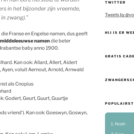
TWITTER
s in het bijzonder zijn vreemde,
Tweets by @vo
in zwang).”
HIJ IS ER WE
al die Franse en Engelse namen, dus geeft
middeleeuwse namen
die beter
 Brabantse baby anno 1900.
GRATIS CAD
lhard. Kan ook: Allard, Allert, Aidert
e, Ayen, voluit Aernout, Arnold, Arnwald
ZWANGERSC
jnst als Cnopius
ebhard
k: Godert, Geurt, Guurt, Guurtje
POPULAIRST
Gods vriend’). Kan ook: Goeswyn, Goswyn,
Noah