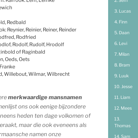
elm. Kan ook: Lem, Lemke
Sem
dewich
Lucas
Finn
old, Redbald
ok: Reynier, Reinier, Reiner, Reinder
Daan
Rodfred, Rodfried
Levi
Rodlof, Rodolf, Rudolf, Hrodolf
ginbold of Raginbald
Milan
n, Oeds, Oets
Bram
 Franke
ld, Willebout, Wilmar, Wilbrecht
Luuk
Jesse
ere
merkwaardige mansnamen
Liam
nlijst ons ook eenige bijzondere
Mees
eneens heden ten dage volkomen of
geraakt, maar die ook eveneens als
Thomas
ermaansche namen onze
Sam