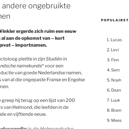
en andere ongebruikte
men
POPULAIRST
inkler ergerde zich ruim een eeuw
 al aan de opkomst van – kort
Lucas
evat – importnamen.
Levi
ctoloog pleitte in zijn
Studiën in
Finn
andsche namekunde
* voor een
Sem
oductie van goede Nederlandse namen,
ts van al die ongepaste Franse en Engelse
Noah
men.
Daan
Luuk
greep hij terug op een lijst van 200
s van Helmond, die leefden in de
Bram
de en vijftiende eeuw.
Mees
erkwaardig
is de Helmondsche