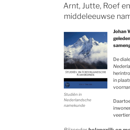
OP
Arnt, Jutte, Roef 
middeleeuwse na
Johan W
geleden
sameng
De diale
Nederl
herintr
in plaa
voorna
Studiën in
Nederlandsche
Daartoe 
namekunde
inwoner
veertien
Bijzonder
belangrijk en m