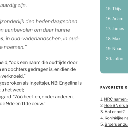
aardig zijn.
Thijs
Adam
jzonderlijk den hedendaagschen
James
en aanbevolen om daar hunne
ns
, in oud-vaderlandschen, in oud-
Max
te noemen.”
Noud
Julian
elheid, “ook een naam die oudtijds door
n dochters gedragen is, en dien de
 verknoeid.”
tgesproken als Ingeltsje), NB: Engelina is
FAVORIETE 
 u het weet;
ngard. “Zóó heetten, onder anderen,
1.
NRC namen 
de 9de en 11de eeuw.”
2.
Hoe BN'ers 
3.
Hot or not?
4.
Koninkijke 
5.
Broers en z