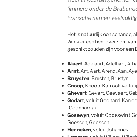
(immers onder de Brabander
Fransche namen veelvuldig 
Het is natuurlijk een schande, 
Winkler een heel overzicht van
geschikt zouden zijn voor een
Alaert
, Adelaart, Adelhart, Atha
Arnt
, Art, Aart, Arend, Aan, Ay
Bruysten
, Brusten, Brustyn
Cnoop
, Knoop. Kan ook verlati
Ghevart
, Gevart, Geevaert, G
Godart
, voluit Godhard. Kan oo
(Godeharda)
Gosewyn
, voluit Godeswin (‘
Goessen, Goossen
Henneken
, voluit Johannes