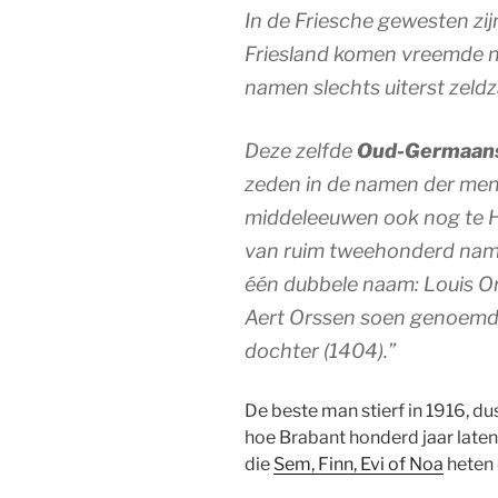
In de Friesche gewesten zij
Friesland komen vreemde n
namen slechts uiterst zeld
Deze zelfde
Oud-Germaans
zeden in de namen der men
middeleeuwen ook nog te He
van ruim tweehonderd name
één dubbele naam: Louis Ors
Aert Orssen soen genoemd;
dochter (1404).”
De beste man stierf in 1916, 
hoe Brabant honderd jaar late
die
Sem, Finn, Evi of Noa
heten 