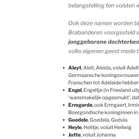
belangstelling ten volsten w
Ook deze namen worden bi
Brabanderen voorgesteld 
jonggeborene dochterke
volks eigenen geest mede 
Aleyt
, Aleit, Aleida, voluit Ad
Germaansche koningsvrouwen e
Franschen tot Adelaide hebben
Engel
, Engeltje (in Friesland ui
‘wansmakelijk opgesmukt’, dat
Ermgarde
, ook Ermgaert, Irmi
Boergondische koninginnen in 
Guedele
, Goedela, Gudula
Heyle
, Heiltje, voluit Heilwig
Jutte
, voluit Johanna