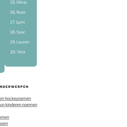
Olivia
Noor
Lynn
Saar
Lauren
Yara
ONDERWERPEN
en hockeynamen
hun kinderen noemen
namen
ussen