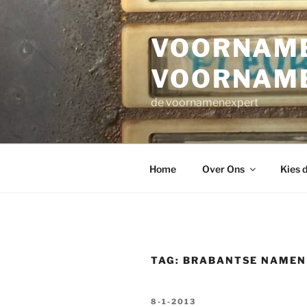
Ga
naar
VOORNAME
de
inhoud
VOORNAM
de voornamenexpert
Home
Over Ons
Kies 
TAG:
BRABANTSE NAMEN
GEPLAATST
8-1-2013