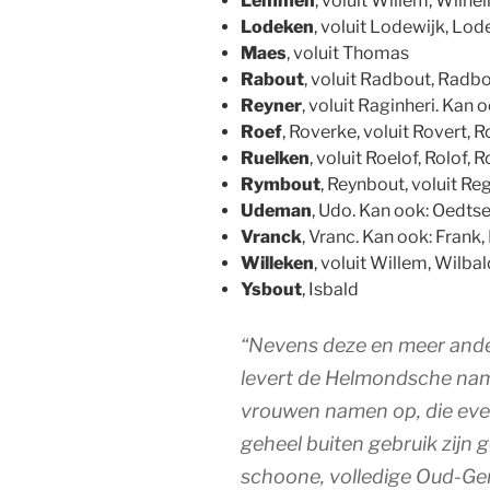
Lemmen
, voluit Willem, Wilh
Lodeken
, voluit Lodewijk, Lo
Maes
, voluit Thomas
Rabout
, voluit Radbout, Radb
Reyner
, voluit Raginheri. Kan o
Roef
, Roverke, voluit Rovert, 
Ruelken
, voluit Roelof, Rolof, 
Rymbout
, Reynbout, voluit Re
Udeman
, Udo. Kan ook: Oedtse
Vranck
, Vranc. Kan ook: Frank,
Willeken
, voluit Willem, Wilba
Ysbout
, Isbald
“Nevens deze en meer and
levert de Helmondsche name
vrouwen namen op, die ev
geheel buiten gebruik zijn 
schoone, volledige Oud-G