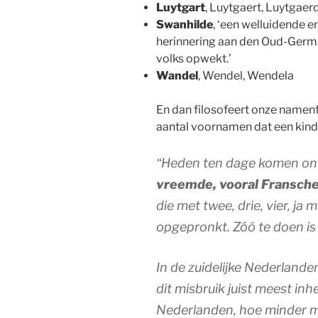
Luytgart
, Luytgaert, Luytgaer
Swanhilde
, ‘een welluidende 
herinnering aan den Oud-Germ
volks opwekt.’
Wandel
, Wendel, Wendela
En dan filosofeert onze namenf
aantal voornamen dat een kind 
“Heden ten dage komen ond
vreemde, vooral Fransch
die met twee, drie, vier, j
opgepronkt. Zóó te doen i
In de zuidelijke Nederlande
dit misbruik juist meest in
Nederlanden, hoe minder m