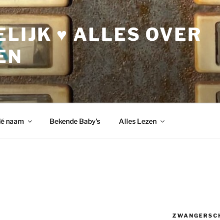
LIJK ♥ ALLES OVER
EN
dé naam
Bekende Baby’s
Alles Lezen
ZWANGERSC