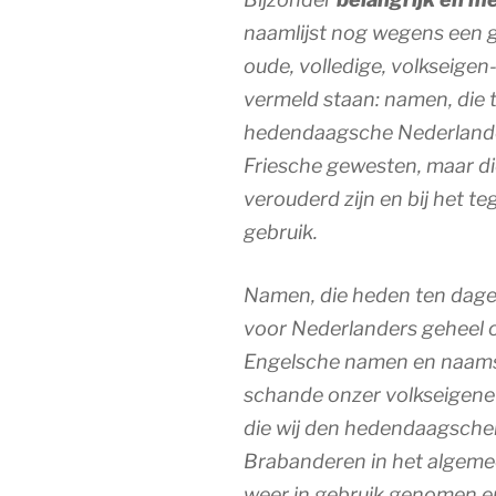
naamlijst nog wegens een g
oude, volledige, volkseig
vermeld staan: namen, die 
hedendaagsche Nederlande
Friesche gewesten, maar di
verouderd zijn en bij het t
gebruik.
Namen, die heden ten dage do
voor Nederlanders geheel
Engelsche namen en naamsv
schande onzer volkseigene
die wij den hedendaagsch
Brabanderen in het algem
weer in gebruik genomen en