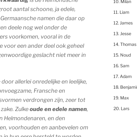
Milan
root aantal schoone, ja edele,
Liam
en-Germaansche namen die daar op
James
ten deele nog wel onder de
Jesse
rs voorkomen, vooral in de
Thomas
e voor een ander deel ook geheel
egenwoordige geslacht niet meer in
Noud
Sam
Adam
or allerlei onredelijke en leelijke,
Benjami
 onvoegzame, Fransche en
Max
ormen verdrongen zijn, zeer tot
Lars
 zake. Zulke
oude en edele namen
,
en Helmondenaren, en den
een, voorhouden en aanbevelen om
 in hun eere hersteld te worden