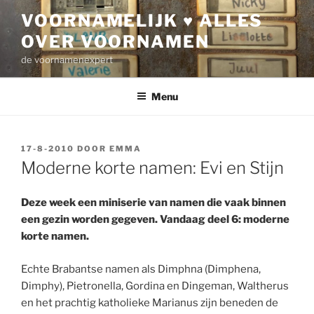
Ga
VOORNAMELIJK ♥ ALLES
naar
OVER VOORNAMEN
de
inhoud
de voornamenexpert
Menu
GEPLAATST
17-8-2010
DOOR
EMMA
OP
Moderne korte namen: Evi en Stijn
Deze week een miniserie van namen die vaak binnen
een gezin worden gegeven. Vandaag deel 6: moderne
korte namen.
Echte Brabantse namen als Dimphna (Dimphena,
Dimphy), Pietronella, Gordina en Dingeman, Waltherus
en het prachtig katholieke Marianus zijn beneden de