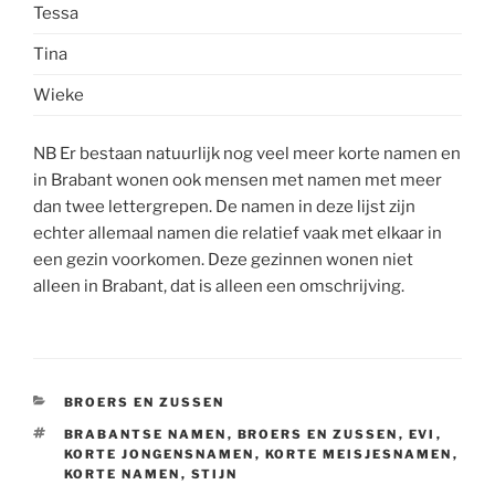
Tessa
Tina
Wieke
NB Er bestaan natuurlijk nog veel meer korte namen en
in Brabant wonen ook mensen met namen met meer
dan twee lettergrepen. De namen in deze lijst zijn
echter allemaal namen die relatief vaak met elkaar in
een gezin voorkomen. Deze gezinnen wonen niet
alleen in Brabant, dat is alleen een omschrijving.
CATEGORIEËN
BROERS EN ZUSSEN
TAGS
BRABANTSE NAMEN
,
BROERS EN ZUSSEN
,
EVI
,
KORTE JONGENSNAMEN
,
KORTE MEISJESNAMEN
,
KORTE NAMEN
,
STIJN