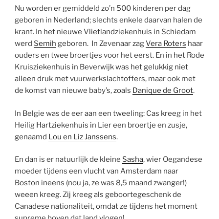
Nu worden er gemiddeld zo’n 500 kinderen per dag
geboren in Nederland; slechts enkele daarvan halen de
krant. In het nieuwe Vlietlandziekenhuis in Schiedam
werd
Semih
geboren. In Zevenaar zag
Vera Roters
haar
ouders en twee broertjes voor het eerst. En in het Rode
Kruisziekenhuis in Beverwijk was het gelukkig niet
alleen druk met vuurwerkslachtoffers, maar ook met
de komst van nieuwe baby’s, zoals
Danique de Groot
.
In Belgie was de eer aan een tweeling: Cas kreeg in het
Heilig Hartziekenhuis in Lier een broertje en zusje,
genaamd
Lou en Liz Janssens
.
En dan is er natuurlijk de kleine
Sasha
, wier Oegandese
moeder tijdens een vlucht van Amsterdam naar
Boston ineens (nou ja, ze was 8,5 maand zwanger!)
weeen kreeg. Zij kreeg als geboortegeschenk de
Canadese nationaliteit, omdat ze tijdens het moment
supreme boven dat land vlogen!