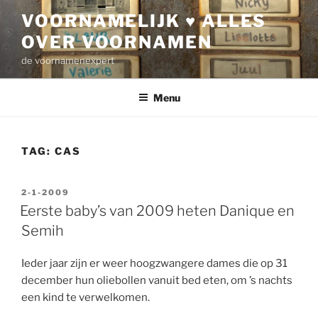
Ga
VOORNAMELIJK ♥ ALLES
naar
OVER VOORNAMEN
de
inhoud
de voornamenexpert
Menu
TAG:
CAS
GEPLAATST
2-1-2009
OP
Eerste baby’s van 2009 heten Danique en
Semih
Ieder jaar zijn er weer hoogzwangere dames die op 31
december hun oliebollen vanuit bed eten, om ’s nachts
een kind te verwelkomen.