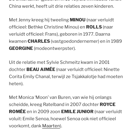
China werkt, heeft uit drie relaties zeven kinderen.
Met Jenny kreeg hij tweeling
MINOU
(naar verluidt
officieel: Bethke Christine Minou) en
ROLLS
(naar
verluidt officieel: Frans), geboren in 1977. Daarna
kwamen
CHARLES
(vastgoedondernemer) en in 1989
GEORGINE
(modeontwerpster).
Uit de relatie met Sylvie Schmeitz kwam in 2001
dochter
BEAU AIMÉE
(naar verluidt officieel: Ninette
Corita Emily Chanal, terwijl ze Tsjakkalotje had moeten
heten).
Met Monica ‘Moon’ van Buren, van wie hij onlangs
scheidde, kreeg Ratelband in 2007 dochter
ROYCE
ROMÉE
en in 2009 zoon
EMILE JUNIOR
(naar verluidt
voluit: Emile Senoa, hoewel Senoa ook niet officieel
voorkomt, dank
Maarten
).