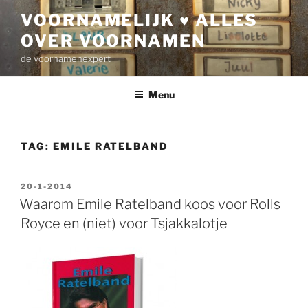
Ga
VOORNAMELIJK ♥ ALLES
naar
OVER VOORNAMEN
de
inhoud
de voornamenexpert
Menu
TAG:
EMILE RATELBAND
GEPLAATST
20-1-2014
OP
Waarom Emile Ratelband koos voor Rolls
Royce en (niet) voor Tsjakkalotje