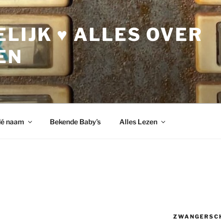
LIJK ♥ ALLES OVER
EN
dé naam
Bekende Baby’s
Alles Lezen
ZWANGERSC