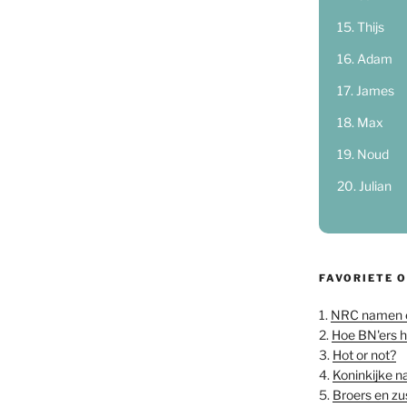
Thijs
Adam
James
Max
Noud
Julian
FAVORIETE 
1.
NRC namen 
2.
Hoe BN'ers 
3.
Hot or not?
4.
Koninkijke 
5.
Broers en z