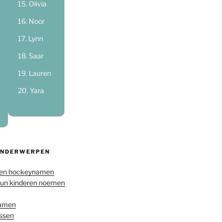
Olivia
Noor
Lynn
Saar
Lauren
Yara
ONDERWERPEN
en hockeynamen
hun kinderen noemen
namen
ussen