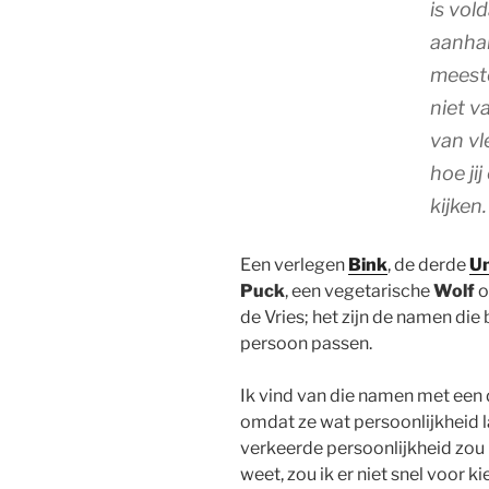
is vol
aanhal
meeste
niet v
van vl
hoe ji
kijken.
Een verlegen
Bink
, de derde
Un
Puck
, een vegetarische
Wolf
o
de Vries; het zijn de namen die b
persoon passen.
Ik vind van die namen met een 
omdat ze wat persoonlijkheid l
verkeerde persoonlijkheid zou k
weet, zou ik er niet snel voor kie