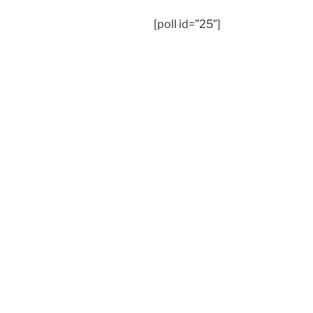
[poll id=”25″]