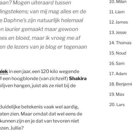
Milan
daan? Mogen uiteraard tussen
ingstekens; van mij mag alles en de
Liam
 Daphne’s zijn natuurlijk helemaal
James
an laurier gemaakt maar gewoon
Jesse
ees en bloed, maar ik vroeg me af
Thomas
j en de lezers van je blog er tegenaan
Noud
Sam
iek
in een jaar, een 120 kilo wegende
Adam
f een hoogblonde (van zichzelf)
Shakira
Benjami
lijven hangen, juist als ze niet bij de
Max
Lars
duidelijke betekenis vaak wel aardig,
aten zien. Maar omdat dat wel eens de
unnen zijn en je dat van tevoren niet
zen. Jullie?