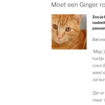
OP
Moet een Ginger r
Zou je 
nadenke
passen 
Dat vro
‘Mag’ 
hartje
zoon B
weet d
zal k
Zijn e
maar ‘