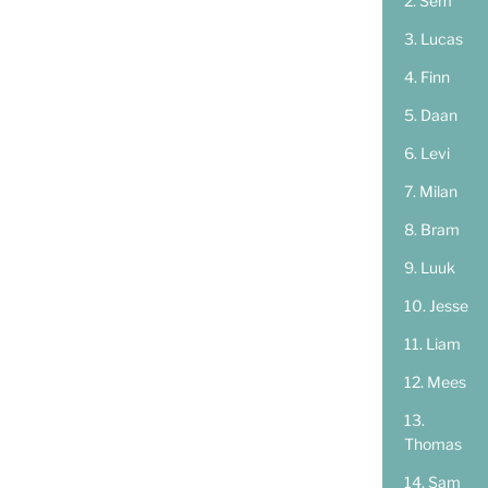
Sem
Lucas
Finn
Daan
Levi
Milan
Bram
Luuk
Jesse
Liam
Mees
Thomas
Sam