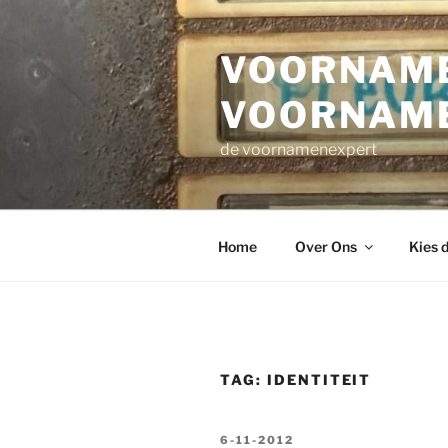
Ga
naar
VOORNAME
de
inhoud
VOORNAM
de voornamenexpert
Home
Over Ons
Kies 
TAG:
IDENTITEIT
GEPLAATST
6-11-2012