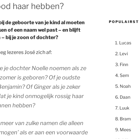
ood haar hebben?
POPULAIRST
bij de geboorte van je kind al moeten
n of een naam wel past – en blijft
– bij je zoon of dochter?
Lucas
eg lezeres José zich af:
Levi
Finn
je je dochter Noelle noemen als ze
Sem
 zomer is geboren? Of je oudste
Noah
enjamin? Of Ginger als je zeker
at je kind onmogelijk rossig haar
Daan
unnen hebben?
Luuk
Bram
r meer van zulke namen die alleen
Mees
mogen’ als er aan een voorwaarde