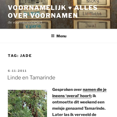
Ga
VOORNAMELIJK ♥ ALLES
naar
OVER VOORNAMEN
de
inhoud
de voornamenexpert
Menu
TAG:
JADE
GEPLAATST
6-11-2011
OP
Linde en Tamarinde
Gesproken over
namen die je
ineens ‘overal’ hoort
; ik
ontmoette dit weekend een
meisje genaamd Tamarinde.
Later las ik verveeld de