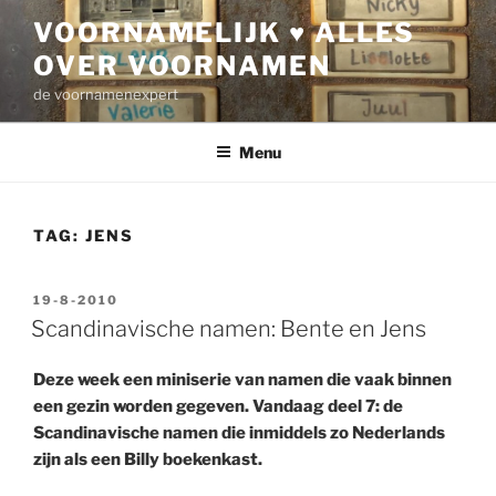
Ga
VOORNAMELIJK ♥ ALLES
naar
OVER VOORNAMEN
de
inhoud
de voornamenexpert
Menu
TAG:
JENS
GEPLAATST
19-8-2010
OP
Scandinavische namen: Bente en Jens
Deze week een miniserie van namen die vaak binnen
een gezin worden gegeven. Vandaag deel 7: de
Scandinavische namen die inmiddels zo Nederlands
zijn als een Billy boekenkast.