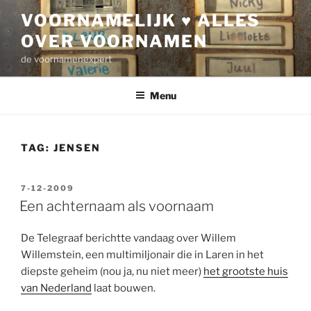
Ga
VOORNAMELIJK ♥ ALLES
naar
OVER VOORNAMEN
de
inhoud
de voornamenexpert
Menu
TAG:
JENSEN
GEPLAATST
7-12-2009
OP
Een achternaam als voornaam
De Telegraaf berichtte vandaag over Willem
Willemstein, een multimiljonair die in Laren in het
diepste geheim (nou ja, nu niet meer)
het grootste huis
van Nederland
laat bouwen.