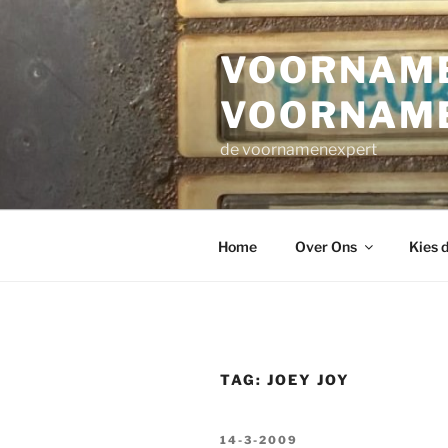
Ga
naar
VOORNAME
de
inhoud
VOORNAM
de voornamenexpert
Home
Over Ons
Kies 
TAG:
JOEY JOY
GEPLAATST
14-3-2009