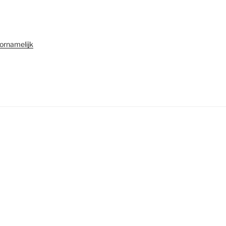
ornamelijk