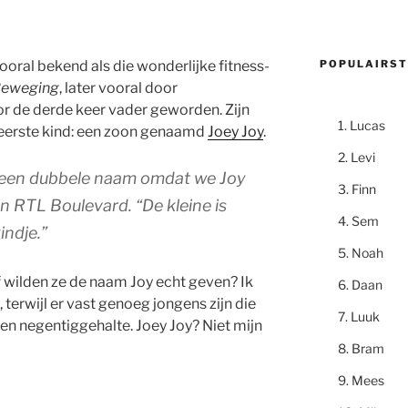
POPULAIRST
vooral bekend als die wonderlijke fitness-
Beweging
, later vooral door
oor de derde keer vader geworden. Zijn
Lucas
 eerste kind: een zoon genaamd
Joey Joy
.
Levi
een dubbele naam omdat we Joy
Finn
an
RTL Boulevard
. “De kleine is
Sem
indje.”
Noah
f wilden ze de naam Joy echt geven? Ik
Daan
terwijl er vast genoeg jongens zijn die
Luuk
ren negentiggehalte. Joey Joy? Niet mijn
Bram
Mees