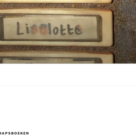
HAPSBOEKEN