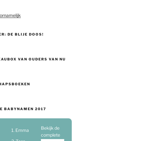
ornamelijk
ER: DE BLIJE DOOS!
EAUBOX VAN OUDERS VAN NU
HAPSBOEKEN
E BABYNAMEN 2017
Bekijk de
Emma
complete