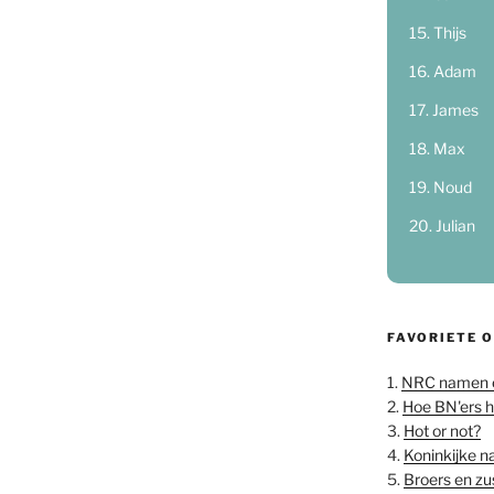
Thijs
Adam
James
Max
Noud
Julian
FAVORIETE 
1.
NRC namen 
2.
Hoe BN'ers 
3.
Hot or not?
4.
Koninkijke 
5.
Broers en z