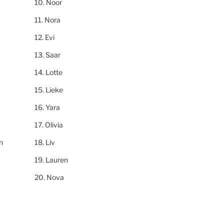
Noor
Nora
Evi
Saar
Lotte
Lieke
Yara
Olivia
n
Liv
Lauren
Nova