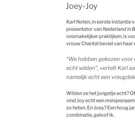
OP
Joey-Joy
Karl Noten, in eerste instantie 
presentator van
Nederland in 
onsmakelijker praktijken, is v
vrouw Chantal beviel van haar
“We hebben gekozen voor 
echt wilden”, vertelt Karl a
namelijk echt een vreugdek
Wilden ze het jongetje echt? O
vind Joy echt een meisjesnaam, 
zo heten. En Joey? Een hoog ja
combinatie, geloof ik.