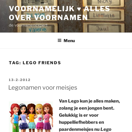
Ga
VOORNAMELIJK ♥ ALLES
naar
OVER VOORNAMEN
de
inhoud
de voornamenexpert
Menu
TAG:
LEGO FRIENDS
GEPLAATST
13-2-2012
OP
Legonamen voor meisjes
Van Lego kun je alles maken,
zolang je een jongen bent.
Gelukkig is er voor
huppelliefhebbers en
paardenmeisjes nu
Lego