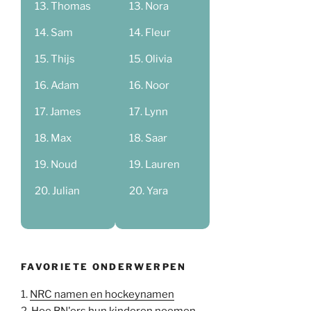
Thomas
Nora
Sam
Fleur
Thijs
Olivia
Adam
Noor
James
Lynn
Max
Saar
Noud
Lauren
Julian
Yara
FAVORIETE ONDERWERPEN
1.
NRC namen en hockeynamen