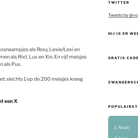
TWITTER
Tweets by @vo
HIJ IS ER WE
koosnaampjes als Roxy, Lexie/Lexi en
en als Rixt, Lux en Xin. En vijf meisjes
GRATIS CAD
n als Pux.
et: slechts 1 op de 200 meisjes kreeg
ZWANGERSC
t een X
POPULAIRST
Noah