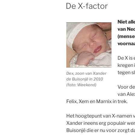
OP
De X-factor
Niet al
van Ne
(mensen
voorna
De X is 
kregen i
tegen s
Dex, zoon van Xander
de Buisonjé in 2010
(foto: Weekend)
Voor de 
van Ale
Felix, Xem en Marnix in trek.
Het hoogtepunt van X-namen v
Xander ineens erg populair werd
Buisonjé die er nu voor zorgt 