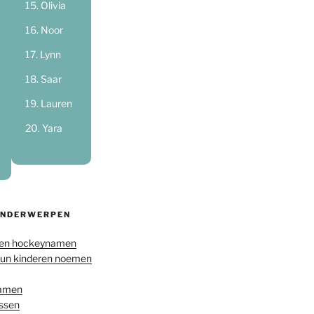
Olivia
Noor
Lynn
Saar
Lauren
Yara
ONDERWERPEN
en hockeynamen
hun kinderen noemen
namen
ussen