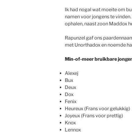
Ik had nogal wat moeite om bui
namen voor jongens te vinden. Bi
ophalen, naast zoon Maddox h
Rapunzel gaf ons paardennaa
met Unorthadox en noemde haa
Min-of-meer bruikbare jong
Alexej
Bux
Deux
Dox
Fenix
Heureux (Frans voor gelukkig)
Joyeux (Frans voor prettig)
Knox
Lennox