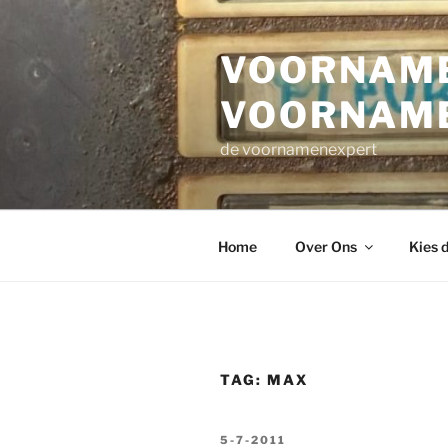
Ga
naar
VOORNAME
de
inhoud
VOORNAM
de voornamenexpert
Home
Over Ons
Kies 
TAG:
MAX
GEPLAATST
5-7-2011