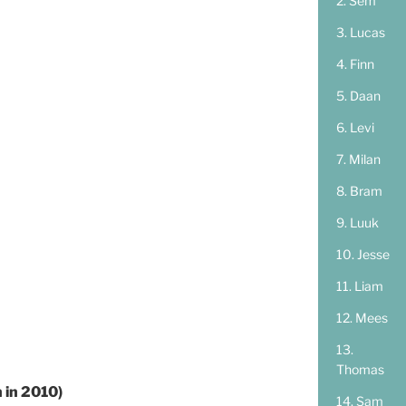
Sem
Lucas
Finn
Daan
Levi
Milan
Bram
Luuk
Jesse
Liam
Mees
Thomas
 in 2010)
Sam