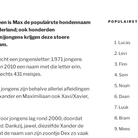
POPULAIRST
leen is Max de populairste hondennaam
derland; ook honderden
)jongens krijgen deze stoere
Lucas
am.
Levi
echt een jongensletter: 1.971 jongens
Finn
n 2010 een naam met die letter erin,
lechts 431 meisjes.
Sem
Noah
jongens zijn behalve allerlei afleidingen
xander en Maximiliaan ook Xavi/Xavier,
Daan
Luuk
Bram
oor jongens lag rond 2000, doordat
. Dankzij, jawel, diezelfde Xander de
Mees
dat de naam van zijn zoontje Dex zo vaak