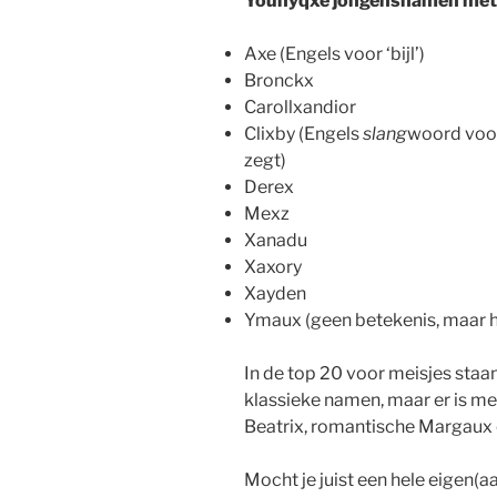
Younyqxe jongensnamen met
Axe (Engels voor ‘bijl’)
Bronckx
Carollxandior
Clixby (Engels
slang
woord voor
zegt)
Derex
Mexz
Xanadu
Xaxory
Xayden
Ymaux (geen betekenis, maar he
In de top 20 voor meisjes staan
klassieke namen, maar er is me
Beatrix, romantische Margaux 
Mocht je juist een hele eigen(a