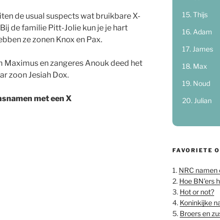
Thijs
ten de usual suspects wat bruikbare X-
j de familie Pitt-Jolie kun je je hart
Adam
ebben ze zonen Knox en Pax.
James
m Maximus en zangeres Anouk deed het
Max
r zoon Jesiah Dox.
Noud
ensnamen met een X
Julian
FAVORIETE 
1.
NRC namen 
2.
Hoe BN'ers 
3.
Hot or not?
4.
Koninkijke 
5.
Broers en z