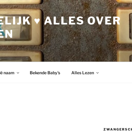
LIJK ♥ ALLES OVER
EN
dé naam
Bekende Baby’s
Alles Lezen
ZWANGERSC