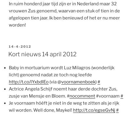
In ruim honderd jaar tijd zijn er in Nederland maar 32
vrouwen Zus genoemd, waarvan een stuk of tien in de
afgelopen tien jaar. Ik ben benieuwd of het er nu meer
worden!
GEPLAATST
14-4-2012
OP
Kort nieuws 14 april 2012
Baby in mortuarium wordt Luz Milagros (wonderlijk
licht) genoemd nadat ze toch nog leefde
http://t.co/lYxbdlEo
(via @
voornamenboek
)
#
Actrice Angela Schijf noemt haar derde dochter Zus,
zusje van Mensje en Bloem. #
nocomment
#voornaam
#
Je voornaam hóéft je niet in de weg te zitten als je rijk
wil worden. Well done, Maykel!
http://t.co/egseGvNj
#