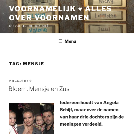
Ga
VOORNAMELIJK ♥ ALLES
naar
OVER VOORNAMEN
de
inhoud
de voornamenexpert
Menu
TAG:
MENSJE
GEPLAATST
20-4-2012
OP
Bloem, Mensje en Zus
Iedereen houdt van Angela
Schijf, maar over de namen
van haar drie dochters zijn de
meningen verdeeld.