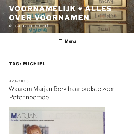
Ga
VOORNAMELIJK ♥ ALLES
naar
OVER VOORNAMEN
de
inhoud
de voornamenexpert
Menu
TAG:
MICHIEL
GEPLAATST
3-9-2013
OP
Waarom Marjan Berk haar oudste zoon
Peter noemde