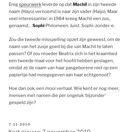
Enig
speurwerk
leverde op dat
Machil
in zijn tweede
naam (Hayo) vernoemd is naar zijn vader (Haijo). Maar
veel interessanter: in 1984 kreeg Machil een zus,
genaamd…
Sophi
Philomeen. Juist. Sophi-zonder-e.
Zou die tweede misspelling opzet zijn geweest, om de
naam van het zusje goed bij die van Machil te laten
passen? Of zou moeder Beatrix zich in het kraambed
een tweede maal voor het hoofd hebben geslagen,
omdat ze de naam van haar pasgeborene niet op een
papiertje had meegegeven aan haar echtgenoot?
Hoe dan ook, een mooi verhaal. Wie kent er nog meer,
mensen met namen die per ongeluk ‘bijzonder’
gespeld zijn?
GEPLAATST
7-11-2010
OP
Kort nieuws 7 november 2010