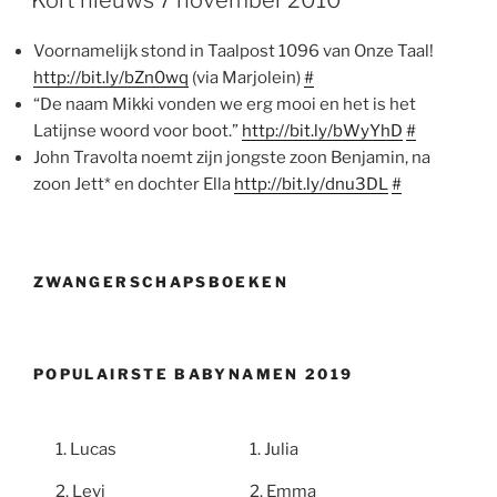
Voornamelijk stond in Taalpost 1096 van Onze Taal!
http://bit.ly/bZn0wq
(via Marjolein)
#
“De naam Mikki vonden we erg mooi en het is het
Latijnse woord voor boot.”
http://bit.ly/bWyYhD
#
John Travolta noemt zijn jongste zoon Benjamin, na
zoon Jett* en dochter Ella
http://bit.ly/dnu3DL
#
ZWANGERSCHAPSBOEKEN
POPULAIRSTE BABYNAMEN 2019
Lucas
Julia
Levi
Emma