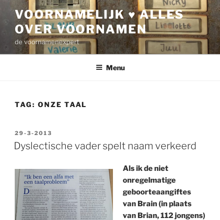
Ga
VOORNAMELIJK ♥ ALLES
naar
OVER VOORNAMEN
de
inhoud
de voornamenexpert
Menu
TAG:
ONZE TAAL
GEPLAATST
29-3-2013
OP
Dyslectische vader spelt naam verkeerd
Als ik de niet
onregelmatige
geboorteaangiftes
van Brain (in plaats
van Brian, 112 jongens)