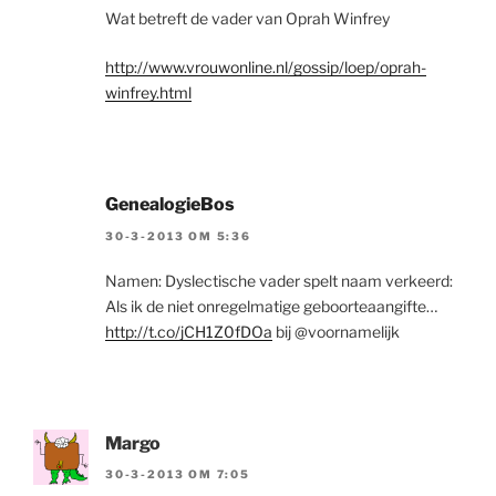
Wat betreft de vader van Oprah Winfrey
http://www.vrouwonline.nl/gossip/loep/oprah-
winfrey.html
GenealogieBos
30-3-2013 OM 5:36
Namen: Dyslectische vader spelt naam verkeerd:
Als ik de niet onregelmatige geboorteaangifte…
http://t.co/jCH1Z0fDOa
bij @voornamelijk
Margo
30-3-2013 OM 7:05