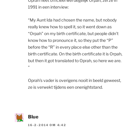
Oprah heet officieel wel degelijk Orpah, zei ze in
1991 in een interview:
“My Aunt Ida had chosen the name, but nobody
really knew how to spell it, so it went down as
“Orpah” on my birth certificate, but people didn’t
know how to pronounce it, so they put the “P”
before the “R” in every place else other than the
birth certificate. On the birth certificate it is Orpah,
but then it got translated to Oprah, so here we are.
”
Oprah’s vader is overigens nooit in beeld geweest,
ze is verwekt tijdens een onenightstand.
Blue
16-2-2014 OM 4:42