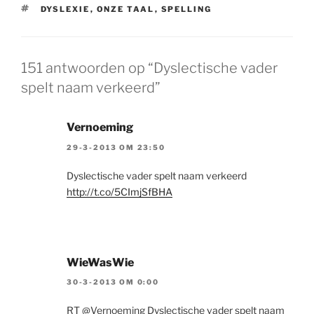
TAGS
DYSLEXIE
,
ONZE TAAL
,
SPELLING
151 antwoorden op “Dyslectische vader
spelt naam verkeerd”
Vernoeming
29-3-2013 OM 23:50
Dyslectische vader spelt naam verkeerd
http://t.co/5CImjSfBHA
WieWasWie
30-3-2013 OM 0:00
RT @Vernoeming Dyslectische vader spelt naam