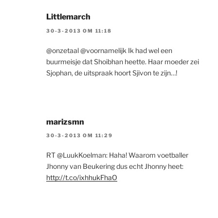
Littlemarch
30-3-2013 OM 11:18
@onzetaal @voornamelijk Ik had wel een
buurmeisje dat Shoibhan heette. Haar moeder zei
Sjophan, de uitspraak hoort Sjivon te zijn…!
marizsmn
30-3-2013 OM 11:29
RT @LuukKoelman: Haha! Waarom voetballer
Jhonny van Beukering dus echt Jhonny heet:
http://t.co/ixhhukFhaO