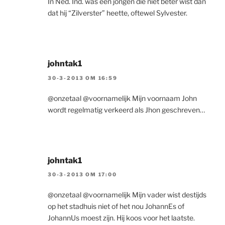
In Ned. Ind. was een jongen die niet beter wist dan
dat hij “Zilverster” heette, oftewel Sylvester.
johntak1
30-3-2013 OM 16:59
@onzetaal @voornamelijk Mijn voornaam John
wordt regelmatig verkeerd als Jhon geschreven…
johntak1
30-3-2013 OM 17:00
@onzetaal @voornamelijk Mijn vader wist destijds
op het stadhuis niet of het nou JohannEs of
JohannUs moest zijn. Hij koos voor het laatste.