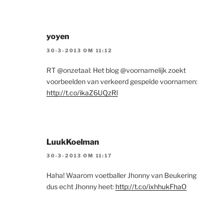
yoyen
30-3-2013 OM 11:12
RT @onzetaal: Het blog @voornamelijk zoekt
voorbeelden van verkeerd gespelde voornamen:
http://t.co/ikaZ6UQzRl
LuukKoelman
30-3-2013 OM 11:17
Haha! Waarom voetballer Jhonny van Beukering
dus echt Jhonny heet:
http://t.co/ixhhukFhaO