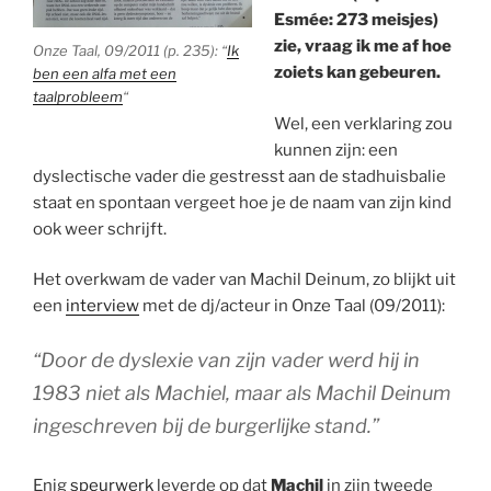
Esmée: 273 meisjes)
zie, vraag ik me af hoe
Onze Taal, 09/2011 (p. 235): “
Ik
zoiets kan gebeuren.
ben een alfa met een
taalprobleem
“
Wel, een verklaring zou
kunnen zijn: een
dyslectische vader die gestresst aan de stadhuisbalie
staat en spontaan vergeet hoe je de naam van zijn kind
ook weer schrijft.
Het overkwam de vader van Machil Deinum, zo blijkt uit
een
interview
met de dj/acteur in Onze Taal (09/2011):
“Door de dyslexie van zijn vader werd hij in
1983 niet als Machiel, maar als Machil Deinum
ingeschreven bij de burgerlijke stand.”
Enig
speurwerk
leverde op dat
Machil
in zijn tweede