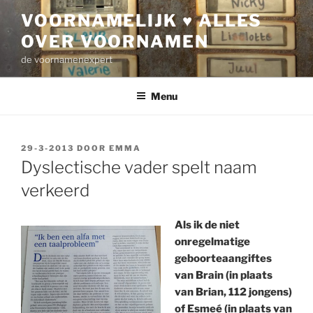
Ga
VOORNAMELIJK ♥ ALLES
naar
OVER VOORNAMEN
de
inhoud
de voornamenexpert
Menu
GEPLAATST
29-3-2013
DOOR
EMMA
OP
Dyslectische vader spelt naam
verkeerd
Als ik de niet
onregelmatige
geboorteaangiftes
van Brain (in plaats
van Brian, 112 jongens)
of Esmeé (in plaats van