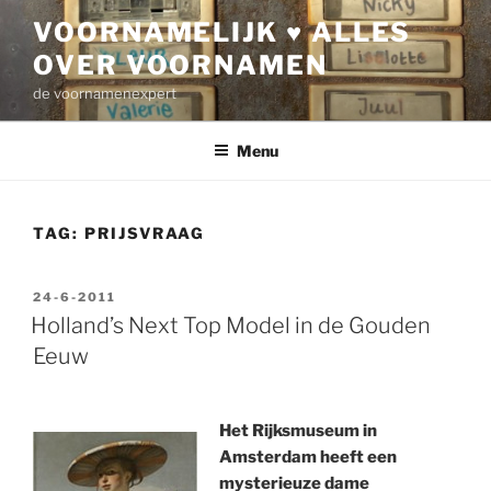
Ga
VOORNAMELIJK ♥ ALLES
naar
OVER VOORNAMEN
de
inhoud
de voornamenexpert
Menu
TAG:
PRIJSVRAAG
GEPLAATST
24-6-2011
OP
Holland’s Next Top Model in de Gouden
Eeuw
Het Rijksmuseum in
Amsterdam heeft een
mysterieuze dame