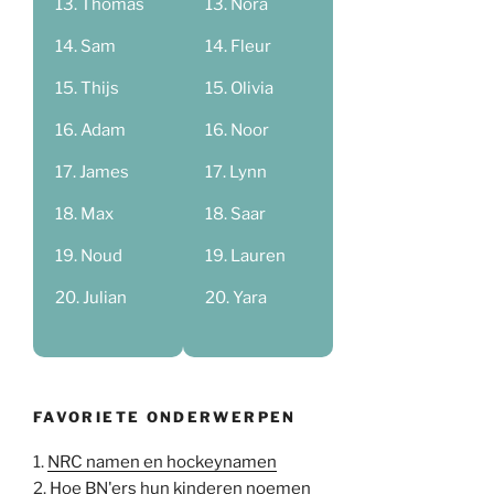
Thomas
Nora
Sam
Fleur
Thijs
Olivia
Adam
Noor
James
Lynn
Max
Saar
Noud
Lauren
Julian
Yara
FAVORIETE ONDERWERPEN
1.
NRC namen en hockeynamen
2.
Hoe BN'ers hun kinderen noemen