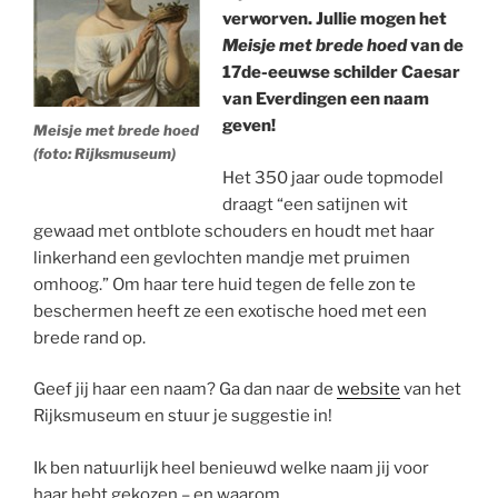
verworven. Jullie mogen het
Meisje met brede hoed
van de
17de-eeuwse schilder Caesar
van Everdingen een naam
geven!
Meisje met brede hoed
(foto: Rijksmuseum)
Het 350 jaar oude topmodel
draagt “een satijnen wit
gewaad met ontblote schouders en houdt met haar
linkerhand een gevlochten mandje met pruimen
omhoog.” Om haar tere huid tegen de felle zon te
beschermen heeft ze een exotische hoed met een
brede rand op.
Geef jij haar een naam? Ga dan naar de
website
van het
Rijksmuseum en stuur je suggestie in!
Ik ben natuurlijk heel benieuwd welke naam jij voor
haar hebt gekozen – en waarom.