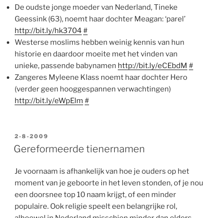
De oudste jonge moeder van Nederland, Tineke
Geessink (63), noemt haar dochter Meagan: ‘parel’
http://bit.ly/hk3704
#
Westerse moslims hebben weinig kennis van hun
historie en daardoor moeite met het vinden van
unieke, passende babynamen
http://bit.ly/eCEbdM
#
Zangeres Myleene Klass noemt haar dochter Hero
(verder geen hooggespannen verwachtingen)
http://bit.ly/eWpElm
#
GEPLAATST
2-8-2009
OP
Gereformeerde tienernamen
Je voornaam is afhankelijk van hoe je ouders op het
moment van je geboorte in het leven stonden, of je nou
een doorsnee top 10 naam krijgt, of een minder
populaire. Ook religie speelt een belangrijke rol,