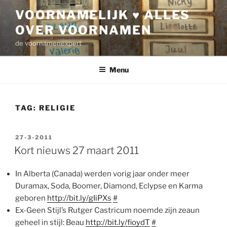
Ga
VOORNAMELIJK ♥ ALLES
naar
OVER VOORNAMEN
de
inhoud
de voornamenexpert
Menu
TAG:
RELIGIE
GEPLAATST
27-3-2011
OP
Kort nieuws 27 maart 2011
In Alberta (Canada) werden vorig jaar onder meer
Duramax, Soda, Boomer, Diamond, Eclypse en Karma
geboren
http://bit.ly/gIiPXs
#
Ex-Geen Stijl’s Rutger Castricum noemde zijn zeaun
geheel in stijl: Beau
http://bit.ly/fioydT
#