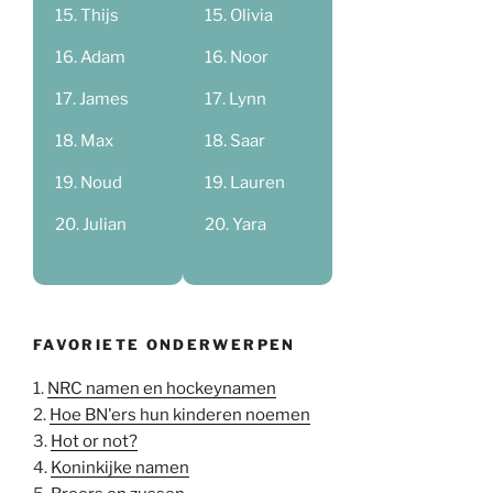
Thijs
Olivia
Adam
Noor
James
Lynn
Max
Saar
Noud
Lauren
Julian
Yara
FAVORIETE ONDERWERPEN
1.
NRC namen en hockeynamen
2.
Hoe BN'ers hun kinderen noemen
3.
Hot or not?
4.
Koninkijke namen