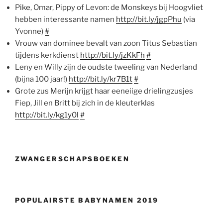
Pike, Omar, Pippy of Levon: de Monskeys bij Hoogvliet
hebben interessante namen
http://bit.ly/jgpPhu
(via
Yvonne)
#
Vrouw van dominee bevalt van zoon Titus Sebastian
tijdens kerkdienst
http://bit.ly/jzKkFh
#
Leny en Willy zijn de oudste tweeling van Nederland
(bijna 100 jaar!)
http://bit.ly/kr7B1t
#
Grote zus Merijn krijgt haar eeneiige drielingzusjes
Fiep, Jill en Britt bij zich in de kleuterklas
http://bit.ly/kg1y0l
#
ZWANGERSCHAPSBOEKEN
POPULAIRSTE BABYNAMEN 2019