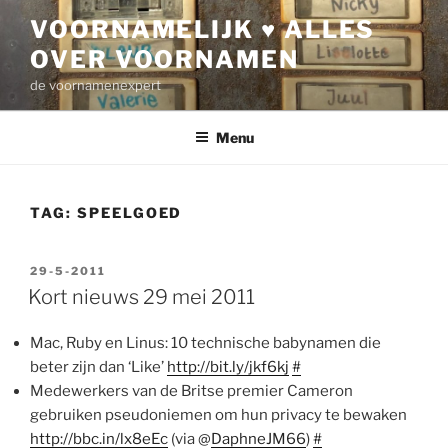
Ga
VOORNAMELIJK ♥ ALLES
naar
OVER VOORNAMEN
de
inhoud
de voornamenexpert
Menu
TAG:
SPEELGOED
GEPLAATST
29-5-2011
OP
Kort nieuws 29 mei 2011
Mac, Ruby en Linus: 10 technische babynamen die
beter zijn dan ‘Like’
http://bit.ly/jkf6kj
#
Medewerkers van de Britse premier Cameron
gebruiken pseudoniemen om hun privacy te bewaken
http://bbc.in/lx8eEc
(via @
DaphneJM66
)
#