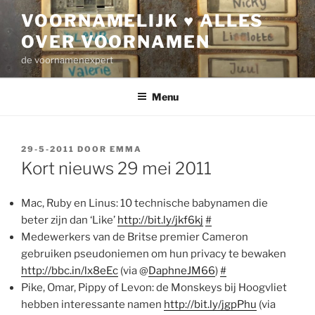
Ga
VOORNAMELIJK ♥ ALLES
naar
OVER VOORNAMEN
de
inhoud
de voornamenexpert
Menu
GEPLAATST
29-5-2011
DOOR
EMMA
OP
Kort nieuws 29 mei 2011
Mac, Ruby en Linus: 10 technische babynamen die
beter zijn dan ‘Like’
http://bit.ly/jkf6kj
#
Medewerkers van de Britse premier Cameron
gebruiken pseudoniemen om hun privacy te bewaken
http://bbc.in/lx8eEc
(via @
DaphneJM66
)
#
Pike, Omar, Pippy of Levon: de Monskeys bij Hoogvliet
hebben interessante namen
http://bit.ly/jgpPhu
(via