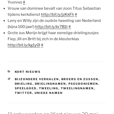
Yvonne)
#
Vrouw van dominee bevalt van zoon Titus Sebastian
tijdens kerkdienst
http://bit.ly/jzKkFh
#
Leny en Willy zijn de oudste tweeling van Nederland
(bijna 100 jaar!)
http://bit.ly/kr7B1t
#
Grote zus Merijn krijgt haar eeneiige drielingzusjes
Fiep, Jill en Britt bij zich in de kleuterklas
http://bit.ly/kg1y0l
#
CATEGORIEËN
KORT NIEUWS
TAGS
BIJZONDERE VERHALEN
,
BROERS EN ZUSSEN
,
DRIELING
,
DRIELINGNAMEN
,
PSEUDONIEMEN
,
SPEELGOED
,
TWEELING
,
TWEELINGNAMEN
,
TWITTER
,
UNIEKE NAMEN