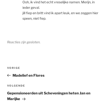
Ooh, ik vind het echt vreselijke namen. Merijn, in
ieder geval.
jill fiep en britt vind ik apart leuk, en we zeggen hier
speen, niet fiep.
Reacties zijn gesloten.
Berichtnavigatie
Vorig
VORIGE
bericht
Madelief en Flores
Volgend
VOLGENDE
bericht
Gepensioneerden uit Scheveningen heten Jan en
Marijke