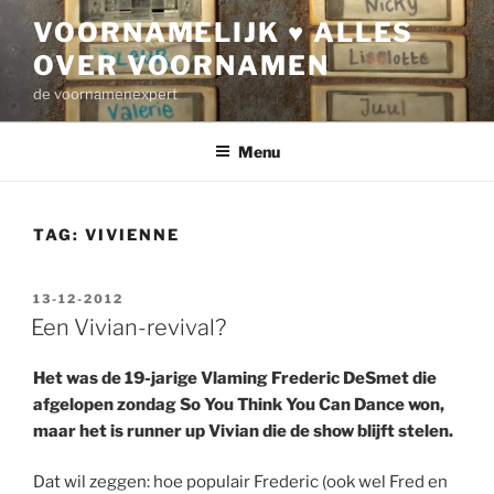
Ga
VOORNAMELIJK ♥ ALLES
naar
OVER VOORNAMEN
de
inhoud
de voornamenexpert
Menu
TAG:
VIVIENNE
GEPLAATST
13-12-2012
OP
Een Vivian-revival?
Het was de 19-jarige Vlaming Frederic DeSmet die
afgelopen zondag So You Think You Can Dance won,
maar het is runner up Vivian die de show blijft stelen.
Dat wil zeggen: hoe populair Frederic (ook wel Fred en