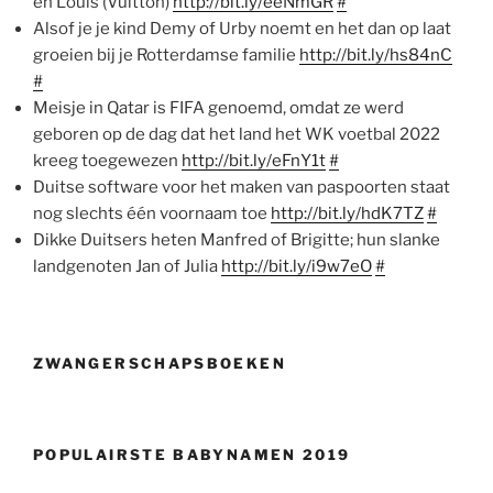
en Louis (Vuitton)
http://bit.ly/eeNmGR
#
Alsof je je kind Demy of Urby noemt en het dan op laat
groeien bij je Rotterdamse familie
http://bit.ly/hs84nC
#
Meisje in Qatar is FIFA genoemd, omdat ze werd
geboren op de dag dat het land het WK voetbal 2022
kreeg toegewezen
http://bit.ly/eFnY1t
#
Duitse software voor het maken van paspoorten staat
nog slechts één voornaam toe
http://bit.ly/hdK7TZ
#
Dikke Duitsers heten Manfred of Brigitte; hun slanke
landgenoten Jan of Julia
http://bit.ly/i9w7eO
#
ZWANGERSCHAPSBOEKEN
POPULAIRSTE BABYNAMEN 2019