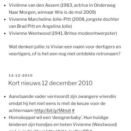
Viviënne van den Assem (1983, actrice in Onderweg
Naar Morgen, winnaar Wie is de mol 2009)
Vivienne Marcheline Jolie-Pitt (2008, jongste dochter
van Brad Pitt en Angelina Jolie)
Vivienne Westwood (1941, Britse modeontwerpster)
Wat denken jullie: is Vivian een naam voor dertigers en
veertigers, of is het een nog niet ontdekte retronaam?
GEPLAATST
12-12-2010
OP
Kort nieuws 12 december 2010
Aanstaande vader vermoordt zijn zwangere vriendin
omdat hij het niet eens is met de keuze voor de
achternaam
http://bit.ly/fAtnzt
#
Homokoppel wil een ‘designerbaby’. Hun huidige
kinderen zijn hondjes en heten Vivienne (Westwood)