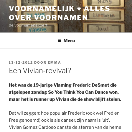
Ga
VOORNAMELIJK ♥ ALLES
naar
OVER VOORNAMEN
de
inhoud
de voornamenexpert
Menu
GEPLAATST
13-12-2012
DOOR
EMMA
OP
Een Vivian-revival?
Het was de 19-jarige Vlaming Frederic DeSmet die
afgelopen zondag So You Think You Can Dance won,
maar het is runner up Vivian die de show blijft stelen.
Dat wil zeggen: hoe populair Frederic (ook wel Fred en
Free genoemd) ook is als danser, zijn naam is ‘uit’.
Vivian Gomez Cardoso danste de sterren van de hemel