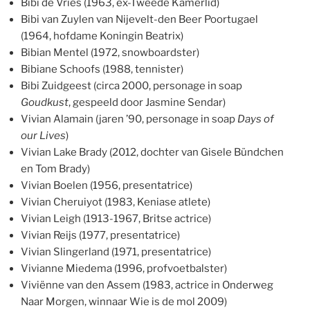
Bibi de Vries (1963, ex-Tweede Kamerlid)
Bibi van Zuylen van Nijevelt-den Beer Poortugael
(1964, hofdame Koningin Beatrix)
Bibian Mentel (1972, snowboardster)
Bibiane Schoofs (1988, tennister)
Bibi Zuidgeest (circa 2000, personage in soap
Goudkust
, gespeeld door Jasmine Sendar)
Vivian Alamain (jaren ’90, personage in soap
Days of
our Lives
)
Vivian Lake Brady (2012, dochter van Gisele Bündchen
en Tom Brady)
Vivian Boelen (1956, presentatrice)
Vivian Cheruiyot (1983, Keniase atlete)
Vivian Leigh (1913-1967, Britse actrice)
Vivian Reijs (1977, presentatrice)
Vivian Slingerland (1971, presentatrice)
Vivianne Miedema (1996, profvoetbalster)
Viviënne van den Assem (1983, actrice in Onderweg
Naar Morgen, winnaar Wie is de mol 2009)