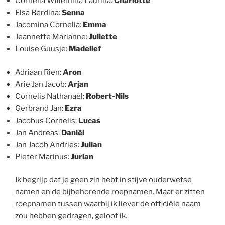
Cornelia Willemina Laurina:
Charlotte
Elsa Berdina:
Senna
Jacomina Cornelia:
Emma
Jeannette Marianne:
Juliette
Louise Guusje:
Madelief
Adriaan Rien:
Aron
Arie Jan Jacob:
Arjan
Cornelis Nathanaël:
Robert-Nils
Gerbrand Jan:
Ezra
Jacobus Cornelis:
Lucas
Jan Andreas:
Daniël
Jan Jacob Andries:
Julian
Pieter Marinus:
Jurian
Ik begrijp dat je geen zin hebt in stijve ouderwetse
namen en de bijbehorende roepnamen. Maar er zitten
roepnamen tussen waarbij ik liever de officiële naam
zou hebben gedragen, geloof ik.