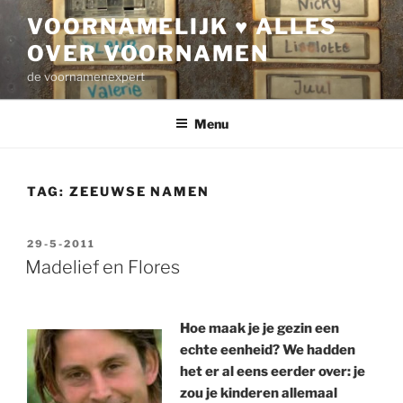
Ga
VOORNAMELIJK ♥ ALLES
naar
OVER VOORNAMEN
de
inhoud
de voornamenexpert
Menu
TAG:
ZEEUWSE NAMEN
GEPLAATST
29-5-2011
OP
Madelief en Flores
Hoe maak je je gezin een
echte eenheid? We hadden
het er al eens eerder over: je
zou je kinderen allemaal