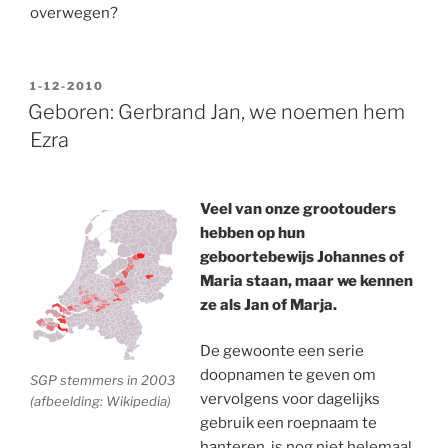
overwegen?
GEPLAATST
1-12-2010
OP
Geboren: Gerbrand Jan, we noemen hem
Ezra
Veel van onze grootouders
hebben op hun
geboortebewijs Johannes of
Maria staan, maar we kennen
ze als Jan of Marja.
De gewoonte een serie
doopnamen te geven om
SGP stemmers in 2003
vervolgens voor dagelijks
(afbeelding: Wikipedia)
gebruik een roepnaam te
hanteren, is nog niet helemaal