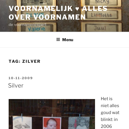
Ga
VOORNAMELIJK ♥ ALLES
naar
OVER VOORNAMEN
de
inhoud
de voornamenexpert
Menu
TAG:
ZILVER
GEPLAATST
10-11-2009
OP
Silver
Het is
niet alles
goud wat
blinkt: in
2006