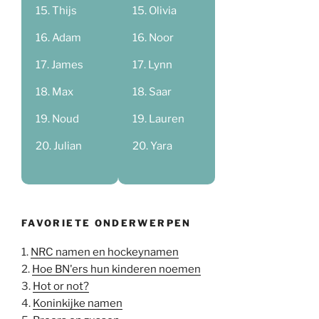
Thijs
Olivia
Adam
Noor
James
Lynn
Max
Saar
Noud
Lauren
Julian
Yara
FAVORIETE ONDERWERPEN
1.
NRC namen en hockeynamen
2.
Hoe BN'ers hun kinderen noemen
3.
Hot or not?
4.
Koninkijke namen