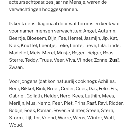
acteursechtpaar, zes jaar na Mensje, waren de
verwachtingen hooggespannen.
Ik keek eens diagonaal door wat forums en keek wat
voor namen mensen verwachtten: Angel, Autumn,
Beertje, Bloesem, Dijn, Fee, Hemel, Jasmijn, Jip, Kat,
Kiek, Knuffel, Leentje, Lelie, Lente, Lieve, Lila, Linde,
Madelief, Meis, Merel, Musje, Regen, Reiger, Roos,
Sterre, Teddy, Truus, Veer, Viva, Vlinder, Zonne,
Zus!
,
Zwaan.
Voor jongens (dat kon natuurlijk ook nog): Achilles,
Beer, Bikkel, Bink, Broer, Ceder, Cees, Das, Felix, Fik,
Gabriel, Goliath, Helder, Hero, Kees, Luthijn, Mees,
Merlijn, Mus, Nemo, Peer, Piet, Prins,Raaf, Ravi, Ridder,
Robijn, Roek, Roman, Rover, Splinter, Steen, Stern,
Storm, Tijl, Tor, Vriend, Warre, Wens, Winter, Wolf,
Woud.