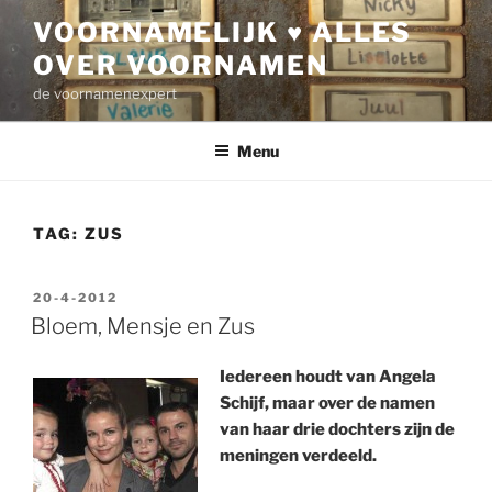
Ga
VOORNAMELIJK ♥ ALLES
naar
OVER VOORNAMEN
de
inhoud
de voornamenexpert
Menu
TAG:
ZUS
GEPLAATST
20-4-2012
OP
Bloem, Mensje en Zus
Iedereen houdt van Angela
Schijf, maar over de namen
van haar drie dochters zijn de
meningen verdeeld.