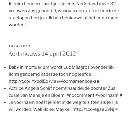
In ruim honderd jaar tijd zijn er in Nederland maar 32
vrouwen Zus genoemd, waarvan een stuk of tien in de
afgelopen tien jaar. Ik ben benieuwd of het er nu meer
worden!
GEPLAATST
14-4-2012
OP
Kort nieuws 14 april 2012
Baby in mortuarium wordt Luz Milagros (wonderlijk
licht) genoemd nadat ze toch nog leefde
http://t.co/lYxbdlEo
(via @
voornamenboek
)
#
Actrice Angela Schijf noemt haar derde dochter Zus,
zusje van Mensje en Bloem. #
nocomment
#voornaam
#
Je voornaam hóéft je niet in de weg te zitten als je rijk
wil worden. Well done, Maykel!
http://t.co/egseGvNj
#