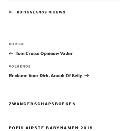
CATEGORIEËN
BUITENLANDS NIEUWS
Berichtnavigatie
Vorig
VORIGE
bericht
Tom Cruise Opnieuw Vader
Volgend
VOLGENDE
bericht
Reclame Voor Dirk, Anouk Of Kelly
ZWANGERSCHAPSBOEKEN
POPULAIRSTE BABYNAMEN 2019