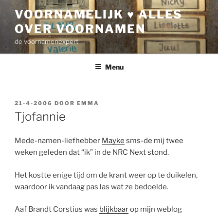
Ga
VOORNAMELIJK ♥ ALLES
naar
OVER VOORNAMEN
de
inhoud
de voornamenexpert
Menu
GEPLAATST
21-4-2006
DOOR
EMMA
OP
Tjofannie
Mede-namen-liefhebber
Mayke
sms-de mij twee
weken geleden dat “ik” in de NRC Next stond.
Het kostte enige tijd om de krant weer op te duikelen,
waardoor ik vandaag pas las wat ze bedoelde.
Aaf Brandt Corstius was
blijkbaar
op mijn weblog