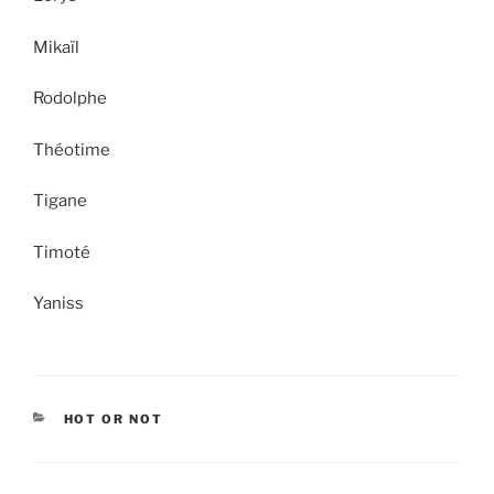
Mikaïl
Rodolphe
Théotime
Tigane
Timoté
Yaniss
CATEGORIEËN
HOT OR NOT