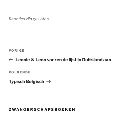
Reacties zijn gesloten.
Berichtnavigatie
Vorig
VORIGE
bericht
Leonie & Leon voeren de lijst in Duitsland aan
Volgend
VOLGENDE
bericht
Typisch Belgisch
ZWANGERSCHAPSBOEKEN