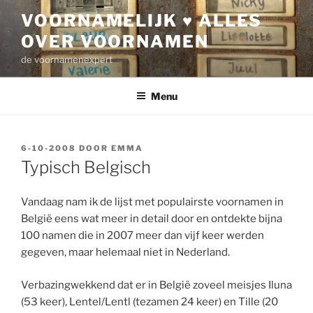
Ga
VOORNAMELIJK ♥ ALLES
naar
OVER VOORNAMEN
de
inhoud
de voornamenexpert
Menu
GEPLAATST
6-10-2008
DOOR
EMMA
OP
Typisch Belgisch
Vandaag nam ik de lijst met populairste voornamen in
België eens wat meer in detail door en ontdekte bijna
100 namen die in 2007 meer dan vijf keer werden
gegeven, maar helemaal niet in Nederland.
Verbazingwekkend dat er in België zoveel meisjes Iluna
(53 keer), Lentel/Lentl (tezamen 24 keer) en Tille (20