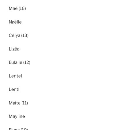
Maé (16)
Naëlle
Célya (13)
Lizéa
Eulalie (12)
Lentel
Lentl
Maïte (11)
Mayline
Elyna (10)