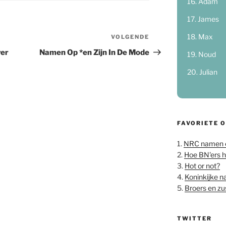
Adam
James
Max
VOLGENDE
Volgend
bericht
ver
Namen Op *en Zijn In De Mode
Noud
Julian
FAVORIETE 
1.
NRC namen 
2.
Hoe BN'ers 
3.
Hot or not?
4.
Koninkijke 
5.
Broers en z
TWITTER