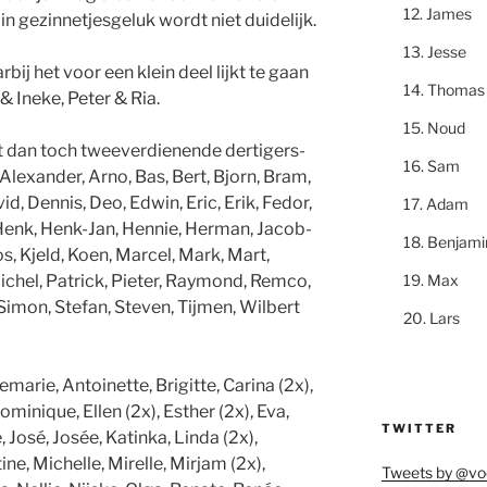
James
n gezinnetjesgeluk wordt niet duidelijk.
Jesse
rbij het voor een klein deel lijkt te gaan
Thomas
 Ineke, Peter & Ria.
Noud
et dan toch tweeverdienende dertigers-
Sam
lexander, Arno, Bas, Bert, Bjorn, Bram,
id, Dennis, Deo, Edwin, Eric, Erik, Fedor,
Adam
 Henk, Henk-Jan, Hennie, Herman, Jacob-
Benjami
os, Kjeld, Koen, Marcel, Mark, Mart,
Max
 Michel, Patrick, Pieter, Raymond, Remco,
Simon, Stefan, Steven, Tijmen, Wilbert
Lars
marie, Antoinette, Brigitte, Carina (2x),
ominique, Ellen (2x), Esther (2x), Eva,
TWITTER
e, José, Josée, Katinka, Linda (2x),
ne, Michelle, Mirelle, Mirjam (2x),
Tweets by @vo