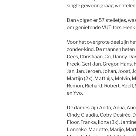
single gewoon graag wentelen i
Dan volgen er 57 stelletjes, waa
om genietende VUT-ters: Henk &
Voor het overgrote deel zijn h
zonder-kind. De mannen heten A
Cees, Christiaan, Co, Danny, Dav
Freek, Gert-Jan, Gregor, Hans,
Jan, Jan, Jeroen, Johan, Joost, J
Martijn (2x), Matthijs, Melvin,
Remon, Richard, Robert, Roelf, 
en Yvo.
De dames zijn Anita, Anna, Anne
Cindy, Claudia, Coby, Desirée, D
Floor, Franka, Ilona (3x), Jantin
Lonneke, Mariette, Marije, Marti