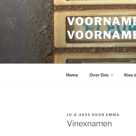
Ga
naar
VOORNAME
de
inhoud
VOORNAM
de voornamenexpert
Home
Over Ons
Kies 
GEPLAATST
10-8-2005
DOOR
EMMA
OP
Vinexnamen