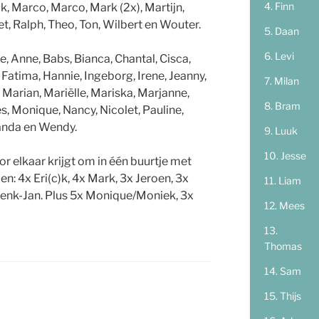
Finn
uuk, Marco, Marco, Mark (2x), Martijn,
iet, Ralph, Theo, Ton, Wilbert en Wouter.
Daan
Levi
 Anne, Babs, Bianca, Chantal, Cisca,
, Fatima, Hannie, Ingeborg, Irene, Jeanny,
Milan
, Marian, Mariëlle, Mariska, Marjanne,
Bram
es, Monique, Nancy, Nicolet, Pauline,
Wanda en Wendy.
Luuk
Jesse
or elkaar krijgt om in één buurtje met
n: 4x Eri(c)k, 4x Mark, 3x Jeroen, 3x
Liam
 Henk-Jan. Plus 5x Monique/Moniek, 3x
Mees
Thomas
Sam
Thijs