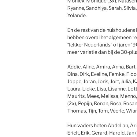
Moniek, Monique (3x), Natascha,
Ryanne, Sandhiya, Sarah, Silvia
Yolande.
En de rest van de huishoudens 
hebben overal het algemeen red
“lekker Nederlands” of jaren ’
meer variatie dan bij de 30-plus
Addie, Aline, Amira, Anna, Bart
Dina, Dirk, Eveline, Femke, Floor
Joppe, Joran, Joris, Jort, Julia, 
Laura, Lieke, Lisa, Lisanne, Lott
Maurits, Mees, Melissa, Menno,
(2x), Pepijn, Ronan, Rosa, Rosan
Thomas, Tijn, Tom, Veerle, Wia
Hun vaders heten Abdellah, Arie 
Erick, Erik, Gerard, Harold, Jan 