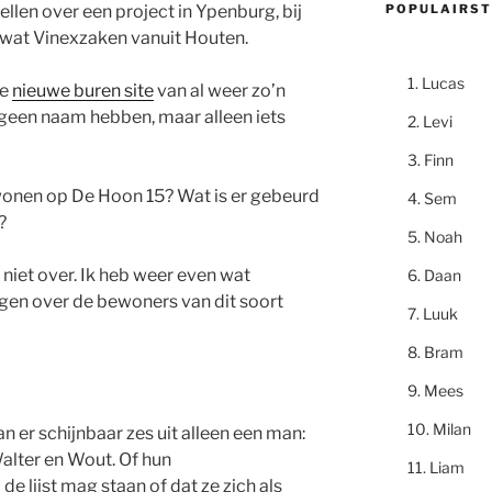
POPULAIRST
ellen over een project in Ypenburg, bij
 wat Vinexzaken vanuit Houten.
Lucas
de
nieuwe buren site
van al weer zo’n
n geen naam hebben, maar alleen iets
Levi
Finn
 wonen op De Hoon 15? Wat is er gebeurd
Sem
?
Noah
 niet over. Ik heb weer even wat
Daan
en over de bewoners van dit soort
Luuk
Bram
Mees
Milan
 er schijnbaar zes uit alleen een man:
Walter en Wout. Of hun
Liam
de lijst mag staan of dat ze zich als