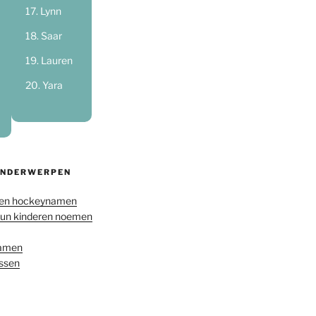
Lynn
Saar
Lauren
Yara
ONDERWERPEN
en hockeynamen
hun kinderen noemen
namen
ussen