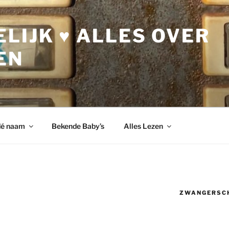
LIJK ♥ ALLES OVER
EN
dé naam
Bekende Baby’s
Alles Lezen
ZWANGERSC