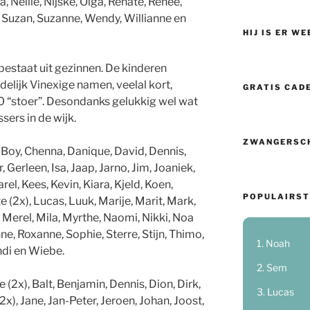
 Nellie, Nijske, Olga, Renate, Renée,
, Suzan, Suzanne, Wendy, Willianne en
HIJ IS ER WE
bestaat uit gezinnen. De kinderen
elijk Vinexige namen, veelal kort,
GRATIS CAD
90 “stoer”. Desondanks gelukkig wel wat
sers in de wijk.
ZWANGERSC
, Boy, Chenna, Danique, David, Dennis,
, Gerleen, Isa, Jaap, Jarno, Jim, Joaniek,
Karel, Kees, Kevin, Kiara, Kjeld, Koen,
POPULAIRST
e (2x), Lucas, Luuk, Marije, Marit, Mark,
 Merel, Mila, Myrthe, Naomi, Nikki, Noa
ne, Roxanne, Sophie, Sterre, Stijn, Thimo,
Noah
ndi en Wiebe.
Sem
(2x), Balt, Benjamin, Dennis, Dion, Dirk,
Lucas
(2x), Jane, Jan-Peter, Jeroen, Johan, Joost,