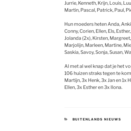
Jurrie, Kenneth, Krijn, Louis, L
Martin, Pascal, Patrick, Paul, P
Hun moeders heten Anda, Ankie,
Conny, Corien, Ellen, Els, Esther
Jolanda (2x), Kirsten, Margreet
Marjolijn, Marleen, Martine, Mi
Saskia, Savoy, Sonja, Susan, 
Al met al wel knap dat je het vo
106 huizen straks tegen te kome
Martijn, 3x Henk, 3x Jan en 1x
Ellen, 3x Esther en 3x Ilona.
CATEGORIEËN
BUITENLANDS NIEUWS