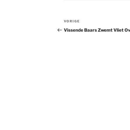
Berichtnavigatie
Vorig
VORIGE
bericht
Vissende Baars Zwemt Vliet O