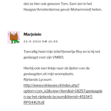
dat ze hier ook gewoon Tom, Sam (en in het
Haagse/Amsterdamse geval: Mohammed) heten.
Marjolein
22-6-2012 OM 12:00
Toevallig heet mijn (stief)broertje Roy en is hij net
geslaagd voor zijn VMBO.
Hierbij ook een linkje naar de lijsten van de
geslaagden uit mijn woonplaats.
Rijnlands Lyceum:
http://www.volnieuws.nl/index.php?
option=com_k2&view=item&id=18257:geslaagde
n-op-het-rijnlands-lyceum&Itemid=4515#.T-
RP044UXz8