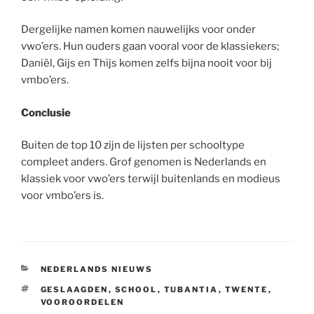
Dergelijke namen komen nauwelijks voor onder
vwo’ers. Hun ouders gaan vooral voor de klassiekers;
Daniël, Gijs en Thijs komen zelfs bijna nooit voor bij
vmbo’ers.
Conclusie
Buiten de top 10 zijn de lijsten per schooltype
compleet anders. Grof genomen is Nederlands en
klassiek voor vwo’ers terwijl buitenlands en modieus
voor vmbo’ers is.
CATEGORIEËN
NEDERLANDS NIEUWS
TAGS
GESLAAGDEN
,
SCHOOL
,
TUBANTIA
,
TWENTE
,
VOOROORDELEN