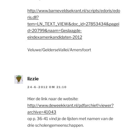
http://www.barneveldsekrant.nl/scripts/edoris/edo
ris.dll?
tem=LN_TEXT_VIEW&doc_id=27853434&pagei
d=20799&naam=Geslaagde-
eindexamenkandidaten-2012
Veluwe/GelderseVallei/Amersfoort
lizzie
24-6-2012 OM 21:10
Hier de link naar de website:
http://www.deweekkrant.nl/pdfarchief/viewer?
archive=41043
op p. 36-41 vind je de lijsten met namen van de
drie scholengemeenschappen.