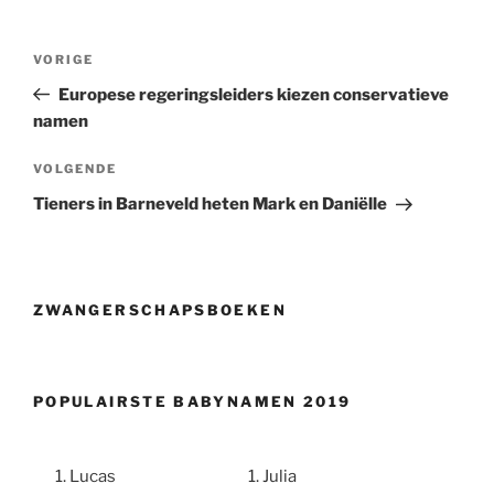
Berichtnavigatie
Vorig
VORIGE
bericht
Europese regeringsleiders kiezen conservatieve
namen
Volgend
VOLGENDE
bericht
Tieners in Barneveld heten Mark en Daniëlle
ZWANGERSCHAPSBOEKEN
POPULAIRSTE BABYNAMEN 2019
Lucas
Julia