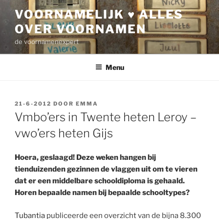
Ga
VOORNAMELIJK ♥ ALLES
naar
OVER VOORNAMEN
de
inhoud
de voornamenexpert
Menu
GEPLAATST
21-6-2012
DOOR
EMMA
OP
Vmbo’ers in Twente heten Leroy –
vwo’ers heten Gijs
Hoera, geslaagd! Deze weken hangen bij
tienduizenden gezinnen de vlaggen uit om te vieren
dat er een middelbare schooldiploma is gehaald.
Horen bepaalde namen bij bepaalde schooltypes?
Tubantia
publiceerde een overzicht van de bijna 8.300