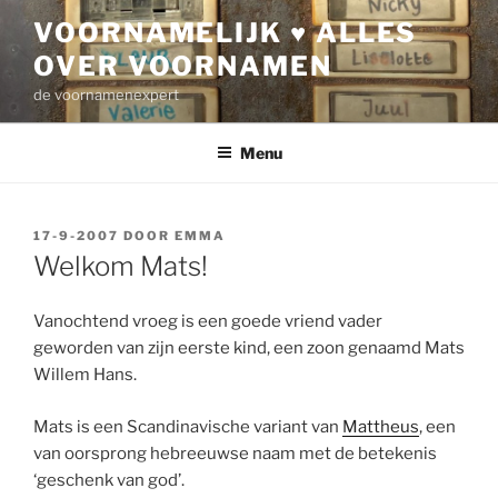
Ga
VOORNAMELIJK ♥ ALLES
naar
OVER VOORNAMEN
de
inhoud
de voornamenexpert
Menu
GEPLAATST
17-9-2007
DOOR
EMMA
OP
Welkom Mats!
Vanochtend vroeg is een goede vriend vader
geworden van zijn eerste kind, een zoon genaamd Mats
Willem Hans.
Mats is een Scandinavische variant van
Mattheus
, een
van oorsprong hebreeuwse naam met de betekenis
‘geschenk van god’.