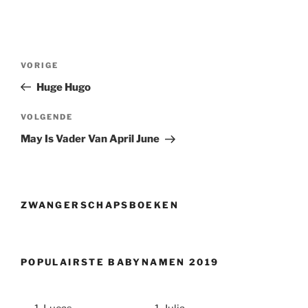
Berichtnavigatie
Vorig
VORIGE
bericht
Huge Hugo
Volgend
VOLGENDE
bericht
May Is Vader Van April June
ZWANGERSCHAPSBOEKEN
POPULAIRSTE BABYNAMEN 2019