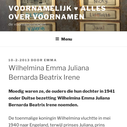
Ga
VOORNAMELIJK ♥ ALLES
naar
OVER VOORNAMEN
de
inhoud
de voornamenexpert
Menu
GEPLAATST
10-2-2013
DOOR
EMMA
OP
Wilhelmina Emma Juliana
Bernarda Beatrix Irene
Moedig waren ze, de ouders die hun dochter in 1941
onder Duitse bezetting Wilhelmina Emma Juliana
Bernarda Beatrix Irene noemden.
De toenmalige koningin Wilhelmina vluchtte in mei
1940 naar Engeland, terwijl prinses Juliana, prins