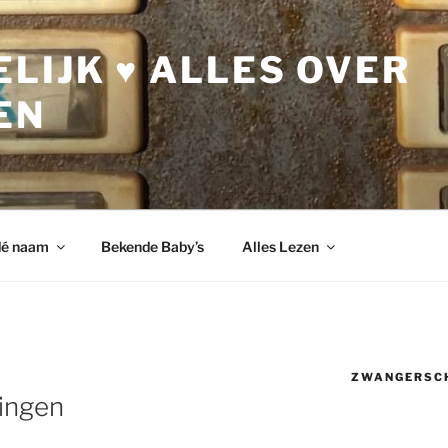
LIJK ♥ ALLES OVER
EN
dé naam
Bekende Baby’s
Alles Lezen
ZWANGERSC
ingen