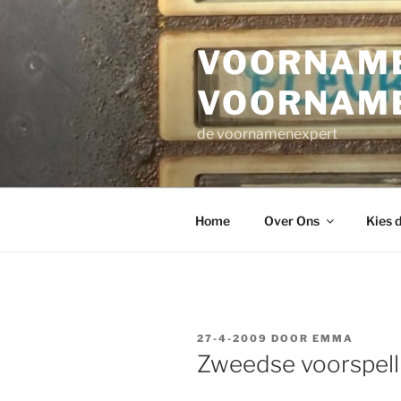
Ga
naar
VOORNAME
de
inhoud
VOORNAM
de voornamenexpert
Home
Over Ons
Kies 
GEPLAATST
27-4-2009
DOOR
EMMA
OP
Zweedse voorspell