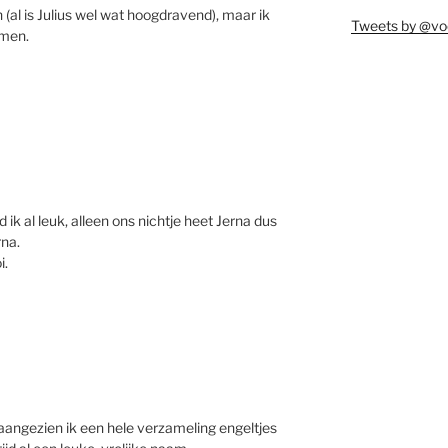
(al is Julius wel wat hoogdravend), maar ik
Tweets by @vo
omen.
d ik al leuk, alleen ons nichtje heet Jerna dus
rna.
i.
aangezien ik een hele verzameling engeltjes