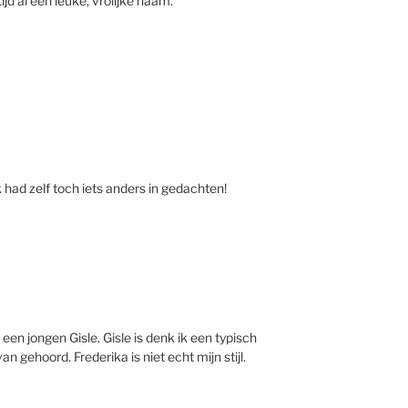
tijd al een leuke, vrolijke naam.
k had zelf toch iets anders in gedachten!
 een jongen Gisle. Gisle is denk ik een typisch
 gehoord. Frederika is niet echt mijn stijl.