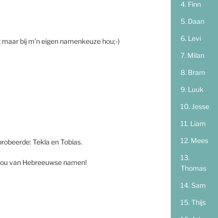
Finn
Daan
Levi
t maar bij m’n eigen namenkeuze hou;-)
Milan
Bram
Luuk
Jesse
Liam
Mees
probeerde: Tekla en Tobias.
ik hou van Hebreeuwse namen!
Thomas
Sam
Thijs