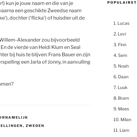
POPULAIRST
!) kun je jouw naam en die van je
 waarna een geschikte Zweedse naam
’), dochter (‘flicka’) of huisdier uit de
Lucas
Levi
 Willem-Alexander zou bijvoorbeeld
Finn
 En de vierde van Heidi Klum en Seal
er bij huis te blijven: Frans Bauer en zijn
Sem
spelling een Jarla of Jonny, in aanvulling
Noah
Daan
namen?
Luuk
Bram
Mees
ORNAMELIJK
Milan
ELLINGEN
,
ZWEDEN
Liam