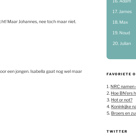
Adam
James
echt! Maar Johannes, nee toch maar niet.
Max
Noud
Julian
oor een jongen. Isabella gaat nog wel maar
FAVORIETE 
1.
NRC namen 
2.
Hoe BN'ers 
3.
Hot or not?
4.
Koninkijke 
5.
Broers en z
TWITTER