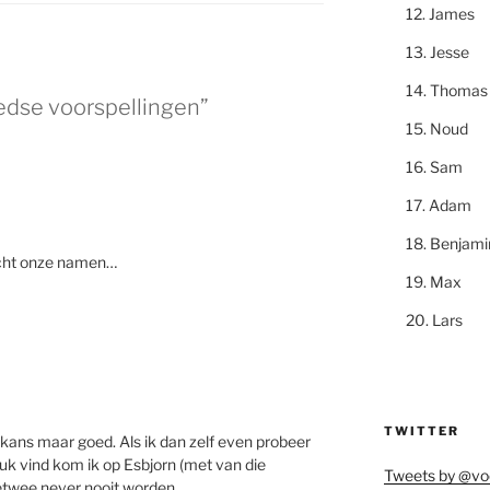
James
Jesse
Thomas
dse voorspellingen”
Noud
Sam
Adam
Benjami
echt onze namen…
Max
Lars
TWITTER
kans maar goed. Als ik dan zelf even probeer
uk vind kom ik op Esbjorn (met van die
Tweets by @vo
lletwee never nooit worden.