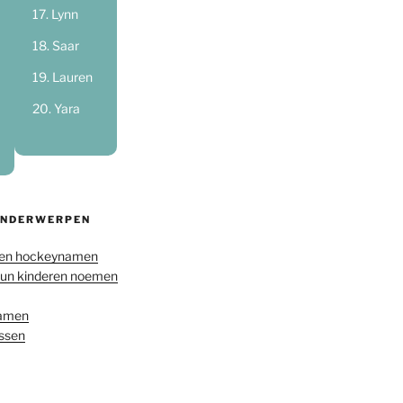
Lynn
Saar
Lauren
Yara
ONDERWERPEN
en hockeynamen
hun kinderen noemen
namen
ussen