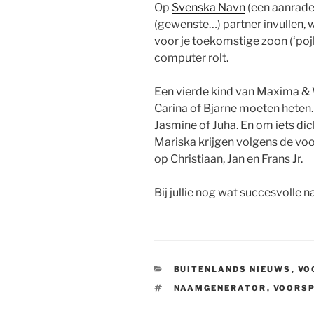
Op
Svenska Navn
(een aanrader
(gewenste…) partner invullen,
voor je toekomstige zoon (‘pojke
computer rolt.
Een vierde kind van Maxima &
Carina of Bjarne moeten heten.
Jasmine of Juha. En om iets dicht
Mariska krijgen volgens de voor
op Christiaan, Jan en Frans Jr.
Bij jullie nog wat succesvolle 
CATEGORIEËN
BUITENLANDS NIEUWS
,
VO
TAGS
NAAMGENERATOR
,
VOORSP