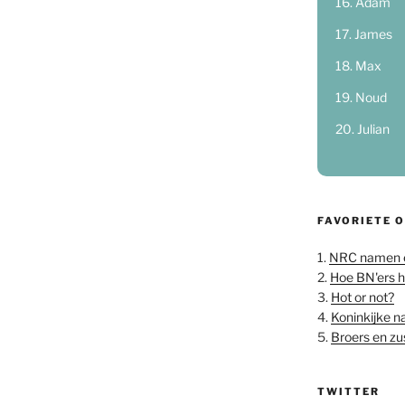
Adam
James
Max
Noud
Julian
FAVORIETE 
1.
NRC namen 
2.
Hoe BN'ers 
3.
Hot or not?
4.
Koninkijke 
5.
Broers en z
TWITTER