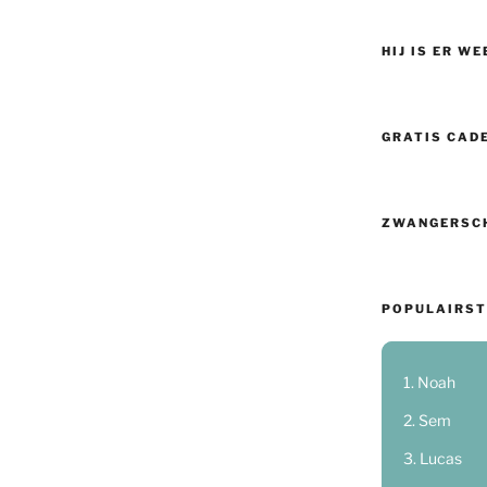
HIJ IS ER WE
GRATIS CAD
ZWANGERSC
POPULAIRST
Noah
Sem
Lucas