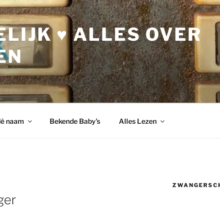
LIJK ♥ ALLES OVER
EN
dé naam
Bekende Baby’s
Alles Lezen
ZWANGERSC
ger