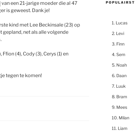
POPULAIRST
l
van een 21-jarige moeder die al 47
r is geweest. Dank je!
Lucas
ste kind met Lee Beckinsale (23) op
t gepland, net als alle volgende
Levi
.
Finn
, Ffion (4), Cody (3), Cerys (1) en
Sem
Noah
tje tegen te komen!
Daan
Luuk
Bram
Mees
Milan
Liam