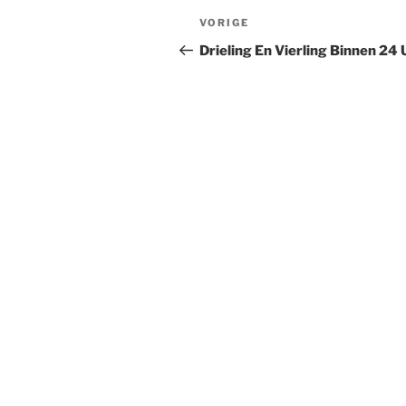
Berichtnavigatie
Vorig
VORIGE
bericht
Drieling En Vierling Binnen 24 