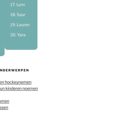
Lynn
Saar
Lauren
Yara
ONDERWERPEN
en hockeynamen
hun kinderen noemen
namen
ussen