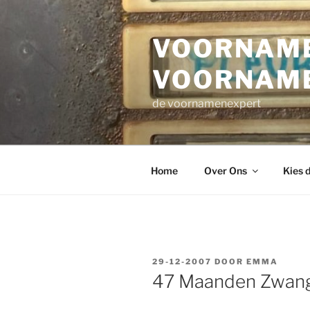
Ga
naar
VOORNAME
de
inhoud
VOORNAM
de voornamenexpert
Home
Over Ons
Kies 
GEPLAATST
29-12-2007
DOOR
EMMA
OP
47 Maanden Zwan