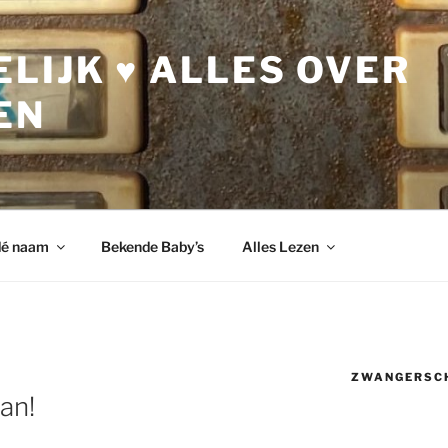
LIJK ♥ ALLES OVER
EN
dé naam
Bekende Baby’s
Alles Lezen
ZWANGERSC
an!