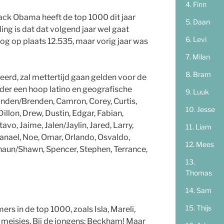
Finn
rack Obama heeft de top 1000 dit jaar
Daan
ing is dat dat volgend jaar wel gaat
Levi
og op plaats 12.535, maar vorig jaar was
Milan
Bram
erd, zal mettertijd gaan gelden voor de
der een hoop latino en geografische
Luuk
randen/Brenden, Camron, Corey, Curtis,
Jesse
illon, Drew, Dustin, Edgar, Fabian,
avo, Jaime, Jalen/Jaylin, Jared, Larry,
Liam
hanael, Noe, Omar, Orlando, Osvaldo,
Mees
Shaun/Shawn, Spencer, Stephen, Terrance,
Thomas
Sam
Thijs
s in de top 1000, zoals Isla, Mareli,
e meisjes. Bij de jongens: Beckham! Maar