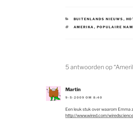
CATEGORIEËN
BUITENLANDS NIEUWS
,
HO
TAGS
AMERIKA
,
POPULAIRE NA
5 antwoorden op “Ameri
Martin
9-5-2009 OM 8:40
Een leuk stuk over waarom Emma zo p
http://www.wired.com/wiredscien