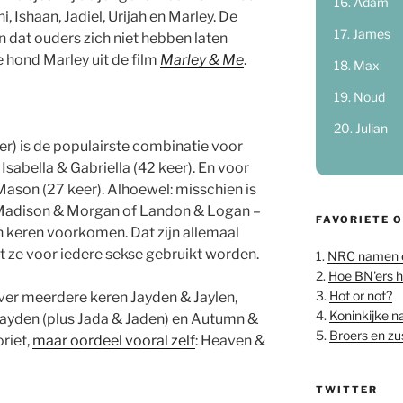
Adam
 Ishaan, Jadiel, Urijah en Marley. De
James
n dat ouders zich niet hebben laten
 hond Marley uit de film
Marley & Me
.
Max
Noud
Julian
er) is de populairste combinatie voor
Isabella & Gabriella (42 keer). En voor
ason (27 keer). Alhoewel: misschien is
, Madison & Morgan of Landon & Logan –
FAVORIETE 
en keren voorkomen. Dat zijn allemaal
 ze voor iedere sekse gebruikt worden.
1.
NRC namen 
2.
Hoe BN'ers 
3.
Hot or not?
over meerdere keren Jayden & Jaylen,
4.
Koninkijke 
ayden (plus Jada & Jaden) en Autumn &
5.
Broers en z
riet,
maar oordeel vooral zelf
: Heaven &
TWITTER