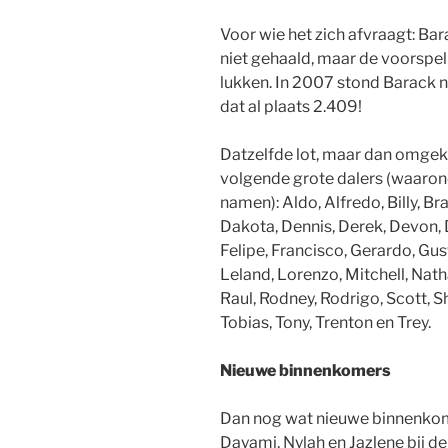
Voor wie het zich afvraagt: Ba
niet gehaald, maar de voorspell
lukken. In 2007 stond Barack n
dat al plaats 2.409!
Datzelfde lot, maar dan omgeke
volgende grote dalers (waaron
namen): Aldo, Alfredo, Billy, B
Dakota, Dennis, Derek, Devon, D
Felipe, Francisco, Gerardo, Gust
Leland, Lorenzo, Mitchell, Nat
Raul, Rodney, Rodrigo, Scott, 
Tobias, Tony, Trenton en Trey.
Nieuwe binnenkomers
Dan nog wat nieuwe binnenkomer
Dayami, Nylah en Jazlene bij d