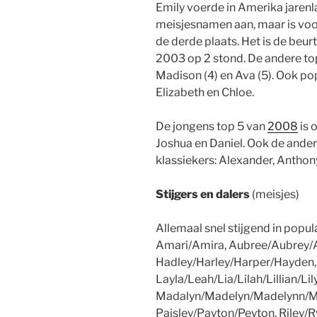
Emily voerde in Amerika jarenla
meisjesnamen aan, maar is voo
de derde plaats. Het is de beu
2003 op 2 stond. De andere top
Madison (4) en Ava (5). Ook popu
Elizabeth en Chloe.
De jongens top 5 van
2008
is 
Joshua en Daniel. Ook de ander
klassiekers: Alexander, Anthon
Stijgers en dalers
(meisjes)
Allemaal snel stijgend in popula
Amari/Amira, Aubree/Aubrey/A
Hadley/Harley/Harper/Hayden, 
Layla/Leah/Lia/Lilah/Lillian/Lily
Madalyn/Madelyn/Madelynn/Madi
Paisley/Payton/Peyton, Riley/Ry