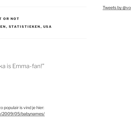
Tweets by @vo
T OR NOT
MEN
,
STATISTIEKEN
,
USA
ka is Emma-fan!”
opulair is vind je hier:
ce/2009/05/babynames/