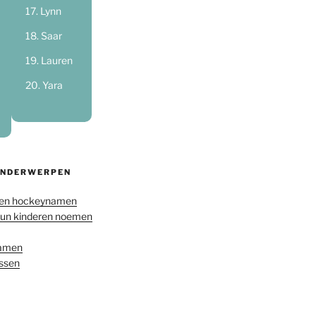
Lynn
Saar
Lauren
Yara
ONDERWERPEN
en hockeynamen
hun kinderen noemen
namen
ussen