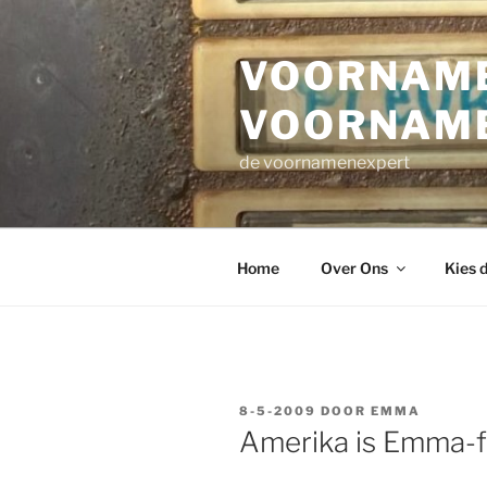
Ga
naar
VOORNAME
de
inhoud
VOORNAM
de voornamenexpert
Home
Over Ons
Kies 
GEPLAATST
8-5-2009
DOOR
EMMA
OP
Amerika is Emma-f