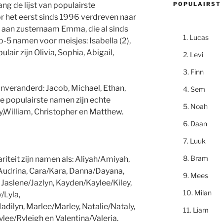
POPULAIRST
ng de lijst van populairste
r het eerst sinds 1996 verdreven naar
rt aan zusternaam Emma, die al sinds
Lucas
-5 namen voor meisjes: Isabella (2),
lair zijn Olivia, Sophia, Abigail,
Levi
Finn
onveranderd: Jacob, Michael, Ethan,
Sem
e populairste namen zijn echte
Noah
y,William, Christopher en Matthew.
Daan
Luuk
Bram
riteit zijn namen als: Aliyah/Amiyah,
udrina, Cara/Kara, Danna/Dayana,
Mees
Jaslene/Jazlyn, Kayden/Kaylee/Kiley,
Milan
/Lyla,
lyn, Marlee/Marley, Natalie/Nataly,
Liam
lee/Ryleigh en Valentina/Valeria.