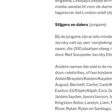
Angelina, Lindsay/Lindsey en P
media-aandacht voor de dames 
tegenover dat London snelt stijg
Stijgers en dalers
(jongens)
Bij de jongens zijn er iets mind
Jacoby valt op, een ‘versjieki
naam, die 200 plaatsen steeg 
door Red Soxspeler Jacoby Ells
Andere namen die snel in de mo
door celebrities, of hun kindere
Aiden/Brayden/Kaiden/Kayden/
August, Beckett, Carter, Cash/K
Easton, Eli/Elijah/Alijah, Ezra,
Jaiden/Jayden, Jaxon/Jaxson, Jo
Kingston, Kobe, Landyn, Liam, M
River, Ryker, Rylan en Santiago.