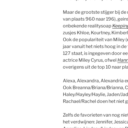
Maar de grootste stijger bij de
van plaats 960 naar 196), gein
onbekende realitysoap
Keeping
zusjes Khloe, Kourtney, Kimberl
Ook de populariteit van Miley 
jaar vanuit het niets hoog in de
127 staat, is ingegeven door e
actrice Miley Cyrus, ofwel
Hann
overigens uit de top 10 naar pla
Alexa, Alexandra, Alexandria en
Ook Breanna/Briana/Brianna, Ci
Haley/Hayley/Haylie, Jaden/Jady
Rachael/Rachel doen het niet 
Zelfs de favorieten van nog nie
het verdwijnen: Jennifer, Jessi