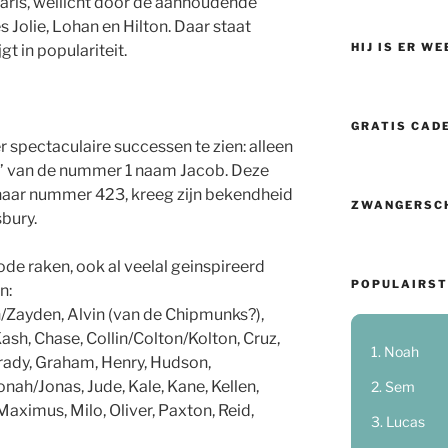
aris, wellicht door de aanhoudende
Jolie, Lohan en Hilton. Daar staat
HIJ IS ER WE
t in populariteit.
GRATIS CAD
er spectaculaire successen te zien: alleen
ng’ van de nummer 1 naam Jacob. Deze
naar nummer 423, kreeg zijn bekendheid
ZWANGERSC
bury.
de raken, ook al veelal geinspireerd
POPULAIRST
n:
Zayden, Alvin (van de Chipmunks?),
ash, Chase, Collin/Colton/Kolton, Cruz,
Noah
 Grady, Graham, Henry, Hudson,
nah/Jonas, Jude, Kale, Kane, Kellen,
Sem
aximus, Milo, Oliver, Paxton, Reid,
Lucas