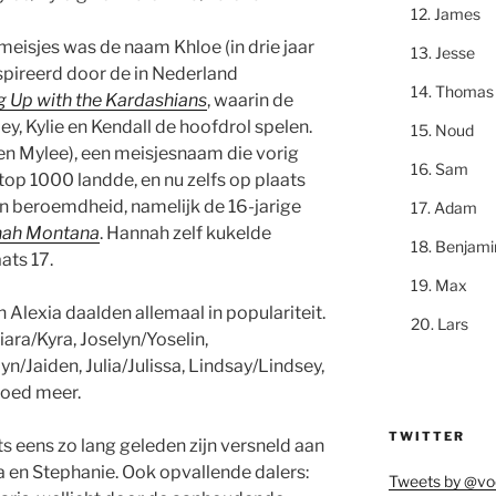
James
 meisjes was de naam Khloe (in drie jaar
Jesse
spireerd door de in Nederland
Thomas
 Up with the Kardashians
, waarin de
ey, Kylie en Kendall de hoofdrol spelen.
Noud
(en Mylee), een meisjesnaam die vorig
Sam
 top 1000 landde, en nu zelfs op plaats
en beroemdheid, namelijk de 16-jarige
Adam
ah Montana
. Hannah zelf kukelde
Benjami
ats 17.
Max
 Alexia daalden allemaal in populariteit.
Lars
ara/Kyra, Joselyn/Yoselin,
n/Jaiden, Julia/Julissa, Lindsay/Lindsey,
goed meer.
TWITTER
ts eens zo lang geleden zijn versneld aan
ca en Stephanie. Ook opvallende dalers:
Tweets by @vo