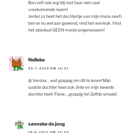
Ben zelf ook erg blij met haar niet veel
voorkomende naam!
Jente( zo heet het dochtertje van mijn mans neef)
ben er nu wel aan gewend, vind het wel leuk. Vind
het absoluut GEEN mooie jongensnaam!
Nelleke
26-7-2010 OM 14:31
@ Verona… wat grappig om dit te lezen! Mijn
oudste dochter heet ook Jinte en mijn tweede
dochter heet: Fiene… grappig he! Zelfde smaak!
sanneke de jong
18-8-2017 OM 22:20