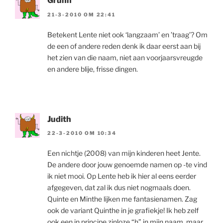
Grunn
21-3-2010 OM 22:41
Betekent Lente niet ook ‘langzaam’ en ’traag’? Om
de een of andere reden denk ik daar eerst aan bij
het zien van die naam, niet aan voorjaarsvreugde
en andere blije, frisse dingen.
Judith
22-3-2010 OM 10:34
Een nichtje (2008) van mijn kinderen heet Jente.
De andere door jouw genoemde namen op -te vind
ik niet mooi. Op Lente heb ik hier al eens eerder
afgegeven, dat zal ik dus niet nogmaals doen.
Quinte en Minthe lijken me fantasienamen. Zag
ook de variant Quinthe in je grafiekje! Ik heb zelf
ook een in principe zinloze “h” in mijn naam, maar