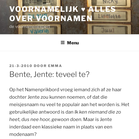
Ga
VOORNAMELIJK ♥ ALLES
naar
OVER VOORNAMEN
de
inhoud
de voornamenexpert
Menu
GEPLAATST
21-3-2010
DOOR
EMMA
OP
Bente, Jente: teveel te?
Op het Namenprikbord vroeg iemand zich af ze haar
dochter Jente zou kunnen noemen, of dat die
meisjesnaam nu veel te populair aan het worden is. Het
gebruikelijke antwoord is dan
Ik ken niemand die zo
heet, dus nee hoor, gewoon doen
. Maar is Jente
inderdaad een klassieke naam in plaats van een
modenaam?