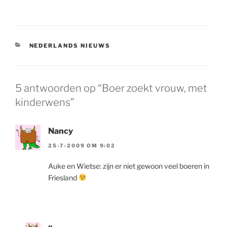
CATEGORIEËN
NEDERLANDS NIEUWS
5 antwoorden op “Boer zoekt vrouw, met
kinderwens”
Nancy
25-7-2009 OM 9:02
Auke en Wietse: zijn er niet gewoon veel boeren in
Friesland