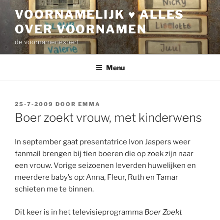
Ga
VOORNAMELIJK ♥ ALLES
naar
OVER VOORNAMEN
de
inhoud
de voornamenexpert
Menu
GEPLAATST
25-7-2009
DOOR
EMMA
OP
Boer zoekt vrouw, met kinderwens
In september gaat presentatrice Ivon Jaspers weer
fanmail brengen bij tien boeren die op zoek zijn naar
een vrouw. Vorige seizoenen leverden huwelijken en
meerdere baby’s op: Anna, Fleur, Ruth en Tamar
schieten me te binnen.
Dit keer is in het televisieprogramma
Boer Zoekt