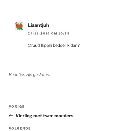
Liaantjuh
24-11-2014 OM 10:39
@ruud flipphi bedoel ik dan?
Reacties zijn gesloten.
Berichtnavigatie
Vorig
VORIGE
bericht
Vierling met twee moeders
Volgend
VOLGENDE