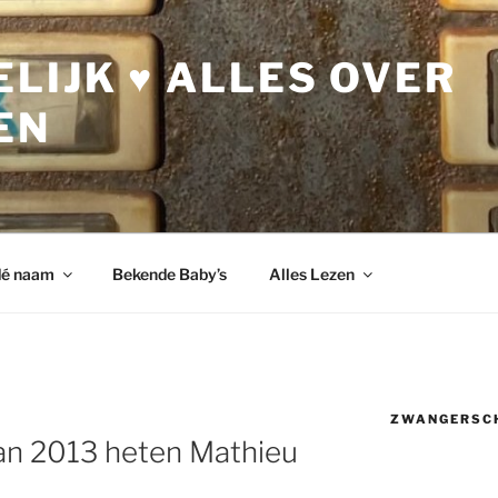
LIJK ♥ ALLES OVER
EN
dé naam
Bekende Baby’s
Alles Lezen
ZWANGERSC
van 2013 heten Mathieu