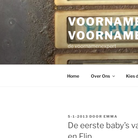
Ga
naar
VOORNAME
de
inhoud
VOORNAM
de voornamenexpert
Home
Over Ons
Kies 
GEPLAATST
5-1-2013
DOOR
EMMA
OP
De eerste baby’s 
en Flip