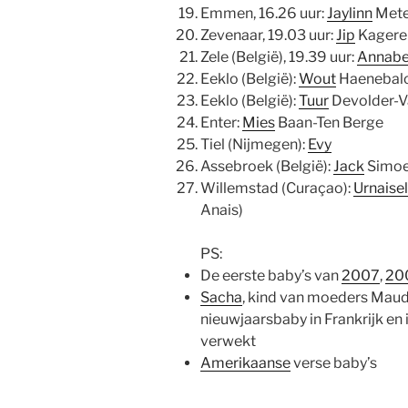
Emmen, 16.26 uur:
Jaylinn
Mete
Zevenaar, 19.03 uur:
Jip
Kagere
Zele (België), 19.39 uur:
Annab
Eeklo (België):
Wout
Haenebal
Eeklo (België):
Tuur
Devolder-V
Enter:
Mies
Baan-Ten Berge
Tiel (Nijmegen):
Evy
Assebroek (België):
Jack
Simoe
Willemstad (Curaçao):
Urnaise
Anais)
PS:
De eerste baby’s van
2007
,
20
Sacha
, kind van moeders Maud
nieuwjaarsbaby in Frankrijk en
verwekt
Amerikaanse
verse baby’s