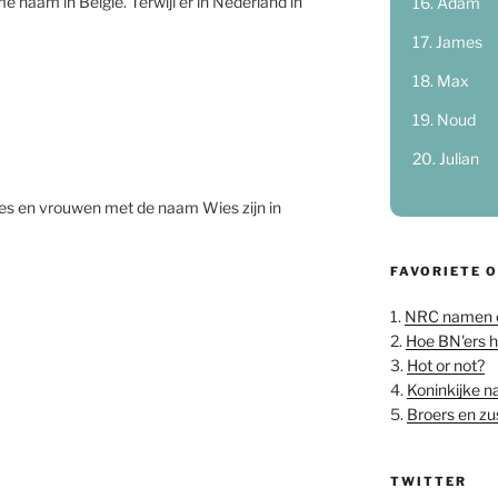
e naam in België. Terwijl er in Nederland in
Adam
James
Max
Noud
Julian
es en vrouwen met de naam Wies zijn in
FAVORIETE 
1.
NRC namen 
2.
Hoe BN'ers 
3.
Hot or not?
4.
Koninkijke 
5.
Broers en z
TWITTER