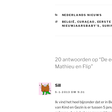
CATEGORIEËN
NEDERLANDS NIEUWS
TAGS
BELGIË
,
CURAÇAO
,
EERSTE
NIEUWJAARSBABY'S
,
SURI
20 antwoorden op “De e
Mathieu en Flip”
Sill
5-1-2013 OM 9:31
Ik vind het heel bijzonder dat er in 
van Kind en Gezin is er tussen 5 ja