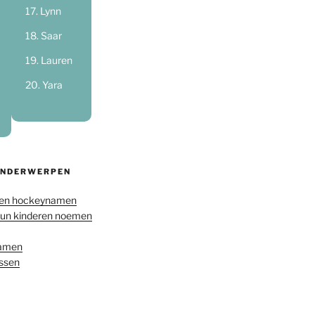
Lynn
Saar
Lauren
Yara
ONDERWERPEN
en hockeynamen
hun kinderen noemen
namen
ussen