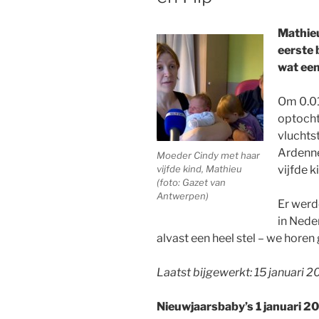
Mathieu
eerste 
wat ee
Om 0.01
optocht
vluchts
Ardenne
Moeder Cindy met haar
vijfde kind, Mathieu
vijfde k
(foto: Gazet van
Antwerpen)
Er werd
in Nede
alvast een heel stel – we horen
Laatst bijgewerkt: 15 januari 2
Nieuwjaarsbaby’s 1 januari 2