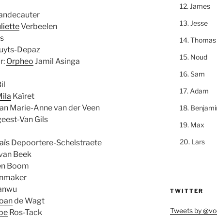
James
andecauter
Jesse
liette
Verbeelen
as
Thomas
yts-Depaz
Noud
r:
Orpheo
Jamil Asinga
Sam
il
Adam
ila
Kaïret
osan Marie-Anne van der Veen
Benjami
eest-Van Gils
Max
Lars
aïs
Depoortere-Schelstraete
van Beek
en Boom
nmaker
anwu
TWITTER
oan
de Wagt
Tweets by @vo
be
Ros-Tack