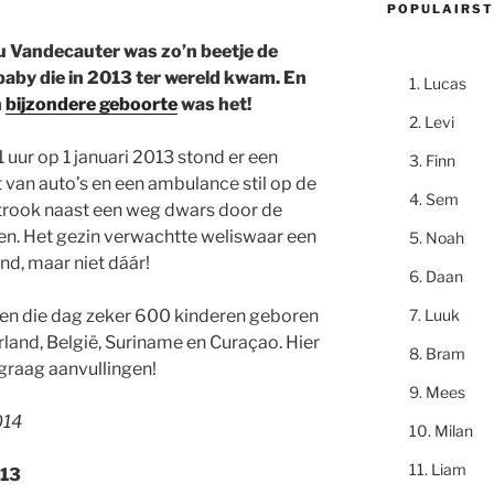
POPULAIRST
 Vandecauter was zo’n beetje de
baby die in 2013 ter wereld kwam. En
Lucas
n
bijzondere geboorte
was het!
Levi
 uur op 1 januari 2013 stond er een
Finn
 van auto’s en een ambulance stil op de
Sem
trook naast een weg dwars door de
n. Het gezin verwachtte weliswaar een
Noah
ind, maar niet dáár!
Daan
Luuk
en die dag zeker 600 kinderen geboren
rland, België, Suriname en Curaçao. Hier
Bram
 graag aanvullingen!
Mees
014
Milan
Liam
013