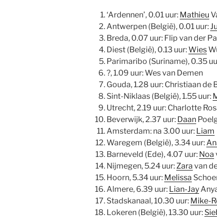
‘Ardennen’, 0.01 uur:
Mathieu
V
Antwerpen (België), 0.01 uur:
Ju
Breda, 0.07 uur: Flip van der P
Diest (België), 0.13 uur:
Wies
Wu
Parimaribo (Suriname), 0.35 uu
?, 1.09 uur: Wes van Demen
Gouda, 1.28 uur: Christiaan de B
Sint-Niklaas (België), 1.55 uur:
M
Utrecht, 2.19 uur: Charlotte R
Beverwijk, 2.37 uur:
Daan
Poelg
Amsterdam: na 3.00 uur:
Liam
Waregem (België), 3.34 uur:
An
Barneveld (Ede), 4.07 uur:
Noa
Nijmegen, 5.24 uur:
Zara
van d
Hoorn, 5.34 uur:
Melissa
Schoe
Almere, 6.39 uur:
Lian-Jay
Any
Stadskanaal, 10.30 uur:
Mike-R
Lokeren (België), 13.30 uur:
Sie