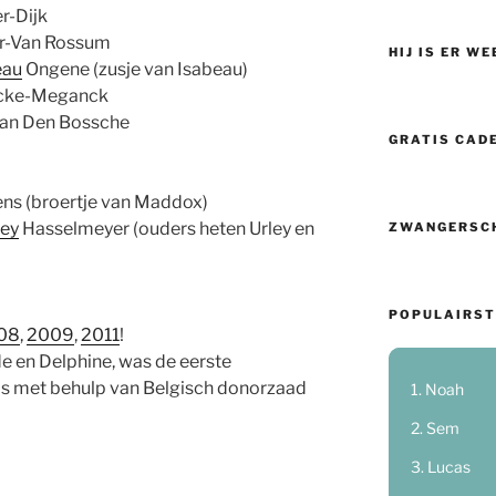
r-Dijk
r-Van Rossum
HIJ IS ER WE
eau
Ongene (zusje van Isabeau)
cke-Meganck
an Den Bossche
GRATIS CAD
ns (broertje van Maddox)
ley
Hasselmeyer (ouders heten Urley en
ZWANGERSC
POPULAIRST
08
,
2009
,
2011
!
e en Delphine, was de eerste
 is met behulp van Belgisch donorzaad
Noah
Sem
Lucas