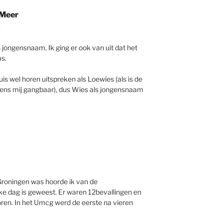
 Meer
2
 jongensnaam. Ik ging er ook van uit dat het
s.
is wel horen uitspreken als Loewíes (als is de
gens mij gangbaar), dus Wies als jongensnaam
n Groningen was hoorde ik van de
ke dag is geweest. Er waren 12bevallingen en
oren. In het Umcg werd de eerste na vieren