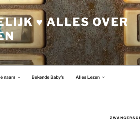
LIJK ♥ ALLES OVER
EN
dé naam
Bekende Baby’s
Alles Lezen
ZWANGERSC
h