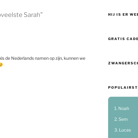
oveelste Sarah”
HIJ IS ER WE
GRATIS CAD
Als de Nederlands namen op zijn, kunnen we
ZWANGERSC
POPULAIRST
Noah
Sem
Lucas