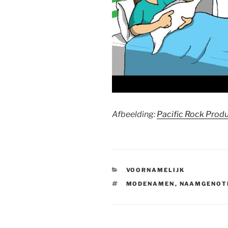
Afbeelding:
Pacific Rock Prod
CATEGORIEËN
VOORNAMELIJK
TAGS
MODENAMEN
,
NAAMGENOT