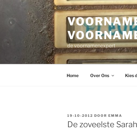
Ga
naar
VOORNAME
de
inhoud
VOORNAM
de voornamenexpert
Home
Over Ons
Kies 
GEPLAATST
19-10-2012
DOOR
EMMA
OP
De zoveelste Sara