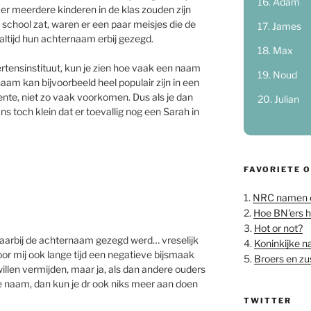
Adam
 er meerdere kinderen in de klas zouden zijn
school zat, waren er een paar meisjes die de
James
tijd hun achternaam erbij gezegd.
Max
ensinstituut, kun je zien hoe vaak een naam
Noud
am kan bijvoorbeeld heel populair zijn in een
nte, niet zo vaak voorkomen. Dus als je dan
Julian
s toch klein dat er toevallig nog een Sarah in
FAVORIETE 
1.
NRC namen 
2.
Hoe BN'ers 
3.
Hot or not?
 waarbij de achternaam gezegd werd… vreselijk
4.
Koninkijke 
or mij ook lange tijd een negatieve bijsmaak
5.
Broers en z
willen vermijden, maar ja, als dan andere ouders
ie naam, dan kun je dr ook niks meer aan doen
TWITTER