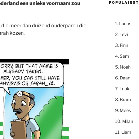
POPULAIRST
 Nederland een unieke voornaam zou
Lucas
t die meer dan duizend ouderparen die
Sarah
kozen
.
Levi
Finn
Sem
Noah
Daan
Luuk
Bram
Mees
Milan
Liam