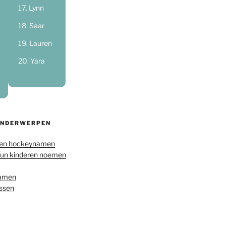
Lynn
Saar
Lauren
Yara
ONDERWERPEN
en hockeynamen
hun kinderen noemen
namen
ussen