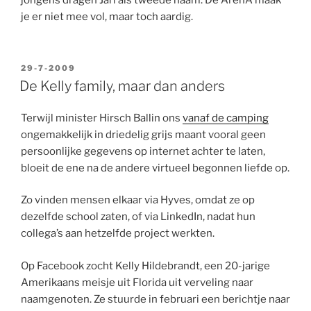
jongens dragen Jari als tweede naam. De ArenA maak
je er niet mee vol, maar toch aardig.
GEPLAATST
29-7-2009
OP
De Kelly family, maar dan anders
Terwijl minister Hirsch Ballin ons
vanaf de camping
ongemakkelijk in driedelig grijs maant vooral geen
persoonlijke gegevens op internet achter te laten,
bloeit de ene na de andere virtueel begonnen liefde op.
Zo vinden mensen elkaar via Hyves, omdat ze op
dezelfde school zaten, of via LinkedIn, nadat hun
collega’s aan hetzelfde project werkten.
Op Facebook zocht Kelly Hildebrandt, een 20-jarige
Amerikaans meisje uit Florida uit verveling naar
naamgenoten. Ze stuurde in februari een berichtje naar