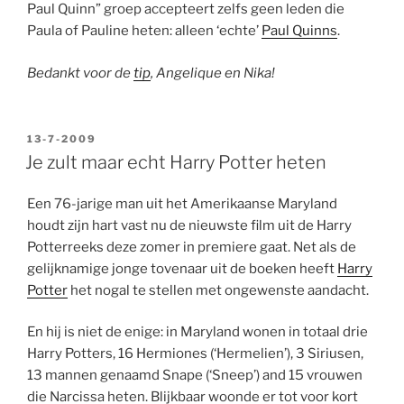
Paul Quinn” groep accepteert zelfs geen leden die
Paula of Pauline heten: alleen ‘echte’
Paul Quinns
.
Bedankt voor de
tip
, Angelique en Nika!
GEPLAATST
13-7-2009
OP
Je zult maar echt Harry Potter heten
Een 76-jarige man uit het Amerikaanse Maryland
houdt zijn hart vast nu de nieuwste film uit de Harry
Potterreeks deze zomer in premiere gaat. Net als de
gelijknamige jonge tovenaar uit de boeken heeft
Harry
Potter
het nogal te stellen met ongewenste aandacht.
En hij is niet de enige: in Maryland wonen in totaal drie
Harry Potters, 16 Hermiones (‘Hermelien’), 3 Siriusen,
13 mannen genaamd Snape (‘Sneep’) and 15 vrouwen
die Narcissa heten. Blijkbaar woonde er tot voor kort