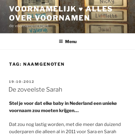
Ga
VOORNAMELIJK ♥ ALLES
naar
OVER VOORNAMEN
de
inhoud
de voornamenexpert
Menu
TAG:
NAAMGENOTEN
GEPLAATST
19-10-2012
OP
De zoveelste Sarah
Stel je voor dat elke baby in Nederland een unieke
voornaam zou moeten krijgen…
Dat zou nog lastig worden, met die meer dan duizend
ouderparen die alleen al in 2011 voor Sara en Sarah