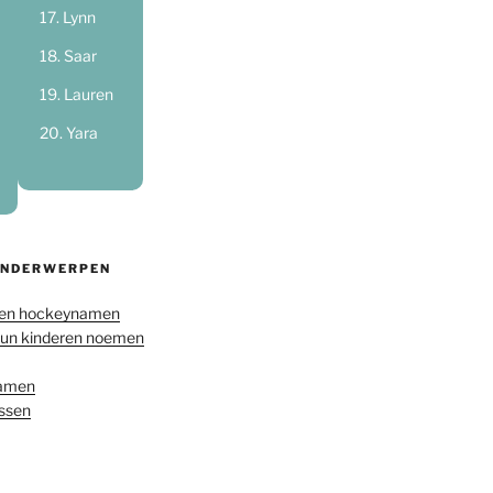
Lynn
Saar
Lauren
Yara
ONDERWERPEN
en hockeynamen
hun kinderen noemen
namen
ussen