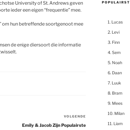
POPULAIRST
chotse University of St. Andrews geven
oorte ieder een eigen “frequentie” mee.
Lucas
m” om hun betreffende soortgenoot mee
Levi
Finn
nsen de enige diersoort die informatie
twisselt.
Sem
Noah
Daan
Luuk
Bram
Mees
Milan
VOLGENDE
Volgend
Liam
bericht
Emily & Jacob Zijn Populairste