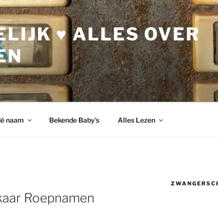
LIJK ♥ ALLES OVER
EN
dé naam
Bekende Baby’s
Alles Lezen
ZWANGERSC
lkaar Roepnamen