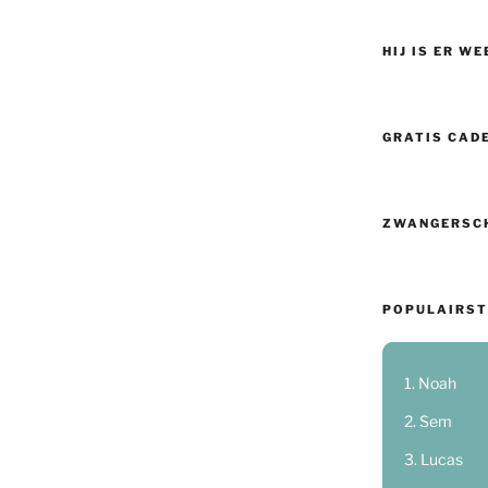
HIJ IS ER WE
GRATIS CAD
ZWANGERSC
POPULAIRST
Noah
Sem
Lucas