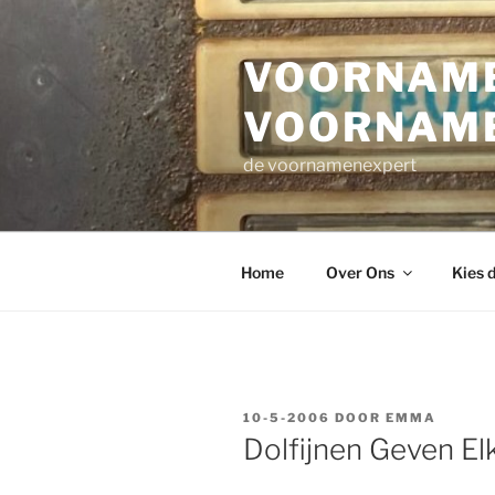
Ga
naar
VOORNAME
de
inhoud
VOORNAM
de voornamenexpert
Home
Over Ons
Kies 
GEPLAATST
10-5-2006
DOOR
EMMA
OP
Dolfijnen Geven E