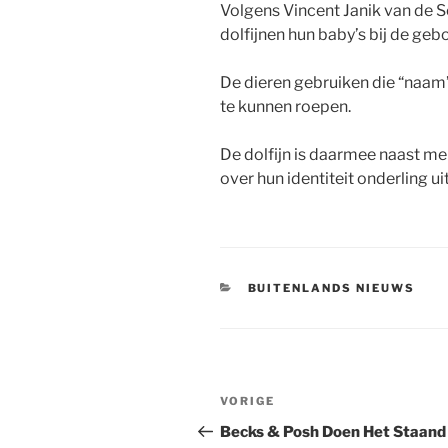
Volgens Vincent Janik van de S
dolfijnen hun baby’s bij de geb
De dieren gebruiken die “naa
te kunnen roepen.
De dolfijn is daarmee naast me
over hun identiteit onderling ui
CATEGORIEËN
BUITENLANDS NIEUWS
Berichtnavigatie
Vorig
VORIGE
bericht
Becks & Posh Doen Het Staand