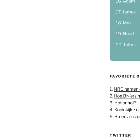
Adam
James
Max
Noud
Julian
FAVORIETE 
1.
NRC namen 
2.
Hoe BN'ers 
3.
Hot or not?
4.
Koninkijke 
5.
Broers en z
TWITTER