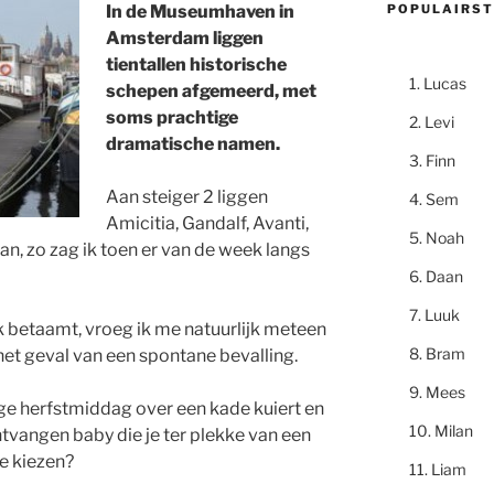
POPULAIRST
In de Museumhaven in
Amsterdam liggen
tientallen historische
Lucas
schepen afgemeerd, met
soms prachtige
Levi
dramatische namen.
Finn
Aan steiger 2 liggen
Sem
Amicitia, Gandalf, Avanti,
Noah
aan, zo zag ik toen er van de week langs
Daan
Luuk
 betaamt, vroeg ik me natuurlijk meteen
Bram
het geval van een spontane bevalling.
Mees
ige herfstmiddag over een kade kuiert en
Milan
ntvangen baby die je ter plekke van een
e kiezen?
Liam