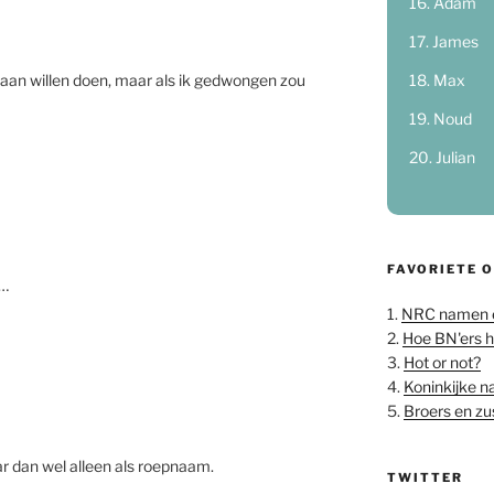
Adam
James
Max
aan willen doen, maar als ik gedwongen zou
Noud
Julian
FAVORIETE 
n…
1.
NRC namen 
2.
Hoe BN'ers 
3.
Hot or not?
4.
Koninkijke 
5.
Broers en z
r dan wel alleen als roepnaam.
TWITTER