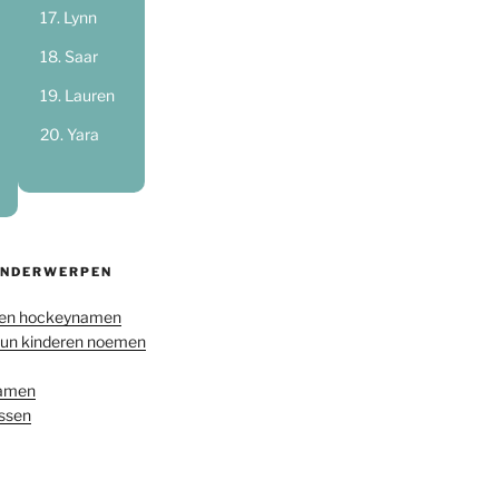
Lynn
Saar
Lauren
Yara
ONDERWERPEN
en hockeynamen
hun kinderen noemen
namen
ussen