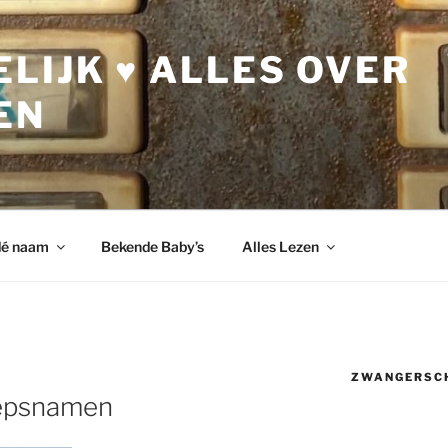
LIJK ♥ ALLES OVER
EN
dé naam
Bekende Baby’s
Alles Lezen
ZWANGERSC
epsnamen