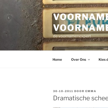
Ga
naar
VOORNAME
de
inhoud
VOORNAM
de voornamenexpert
Home
Over Ons
Kies 
GEPLAATST
30-10-2011
DOOR
EMMA
OP
Dramatische sche