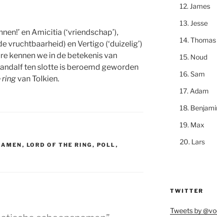
James
Jesse
nnen!’ en Amicitia (‘vriendschap’),
Thomas
e vruchtbaarheid) en Vertigo (‘duizelig’)
ure kennen we in de betekenis van
Noud
Gandalf ten slotte is beroemd geworden
Sam
 ring
van Tolkien.
Adam
Benjami
Max
Lars
NAMEN
,
LORD OF THE RING
,
POLL
,
TWITTER
Tweets by @vo