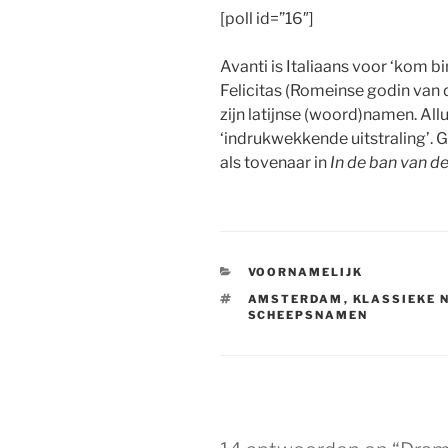
[poll id=”16″]
Avanti is Italiaans voor ‘kom bi
Felicitas (Romeinse godin van d
zijn latijnse (woord)namen. All
‘indrukwekkende uitstraling’. 
als tovenaar in
In de ban van de
CATEGORIEËN
VOORNAMELIJK
TAGS
AMSTERDAM
,
KLASSIEKE 
SCHEEPSNAMEN