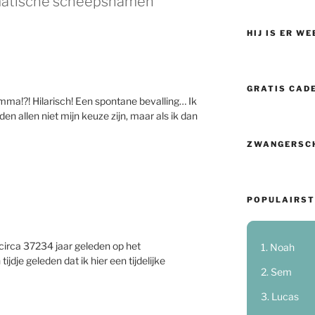
matische scheepsnamen”
HIJ IS ER WE
GRATIS CAD
ma!?! Hilarisch! Een spontane bevalling… Ik
n allen niet mijn keuze zijn, maar als ik dan
ZWANGERSC
POPULAIRST
circa 37234 jaar geleden op het
Noah
jdje geleden dat ik hier een tijdelijke
Sem
Lucas