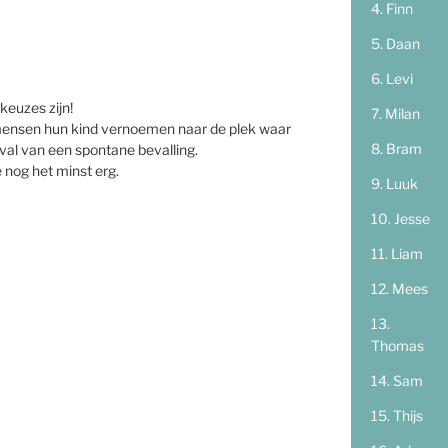
Finn
Daan
Levi
keuzes zijn!
Milan
ls mensen hun kind vernoemen naar de plek waar
Bram
eval van een spontane bevalling.
e nog het minst erg.
Luuk
Jesse
Liam
Mees
Thomas
Sam
Thijs