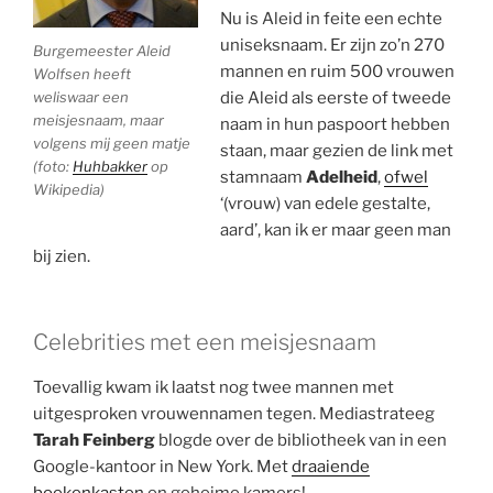
Nu is Aleid in feite een echte
uniseksnaam. Er zijn zo’n 270
Burgemeester Aleid
mannen en ruim 500 vrouwen
Wolfsen heeft
weliswaar een
die Aleid als eerste of tweede
meisjesnaam, maar
naam in hun paspoort hebben
volgens mij geen matje
staan, maar gezien de link met
(foto:
Huhbakker
op
stamnaam
Adelheid
,
ofwel
Wikipedia)
‘(vrouw) van edele gestalte,
aard’, kan ik er maar geen man
bij zien.
Celebrities met een meisjesnaam
Toevallig kwam ik laatst nog twee mannen met
uitgesproken vrouwennamen tegen. Mediastrateeg
Tarah Feinberg
blogde over de bibliotheek van in een
Google-kantoor in New York. Met
draaiende