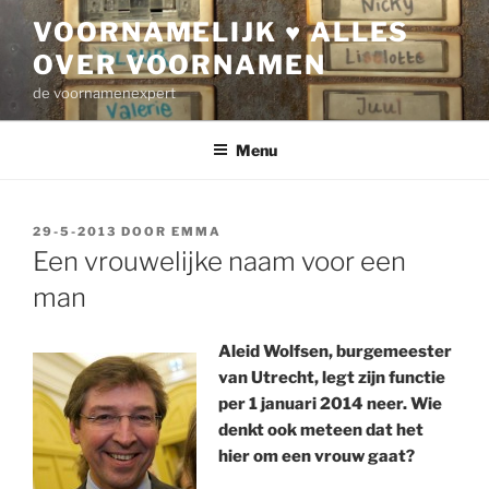
Ga
VOORNAMELIJK ♥ ALLES
naar
OVER VOORNAMEN
de
inhoud
de voornamenexpert
Menu
GEPLAATST
29-5-2013
DOOR
EMMA
OP
Een vrouwelijke naam voor een
man
Aleid Wolfsen, burgemeester
van Utrecht, legt zijn functie
per 1 januari 2014 neer. Wie
denkt ook meteen dat het
hier om een vrouw gaat?