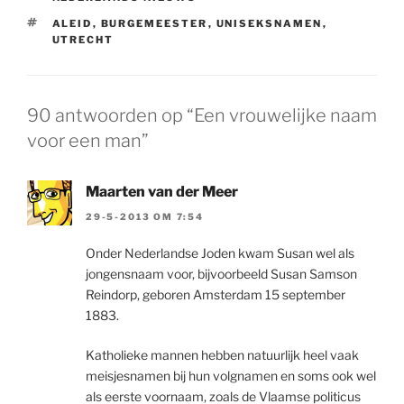
TAGS
ALEID
,
BURGEMEESTER
,
UNISEKSNAMEN
,
UTRECHT
90 antwoorden op “Een vrouwelijke naam
voor een man”
Maarten van der Meer
29-5-2013 OM 7:54
Onder Nederlandse Joden kwam Susan wel als
jongensnaam voor, bijvoorbeeld Susan Samson
Reindorp, geboren Amsterdam 15 september
1883.
Katholieke mannen hebben natuurlijk heel vaak
meisjesnamen bij hun volgnamen en soms ook wel
als eerste voornaam, zoals de Vlaamse politicus