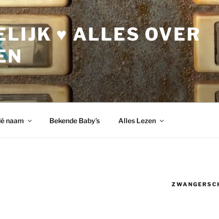
LIJK ♥ ALLES OVER
EN
dé naam
Bekende Baby’s
Alles Lezen
ZWANGERSC