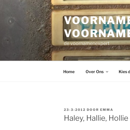
Ga
naar
VOORNAME
de
inhoud
VOORNAM
de voornamenexpert
Home
Over Ons
Kies 
GEPLAATST
23-3-2012
DOOR
EMMA
OP
Haley, Hallie, Hollie