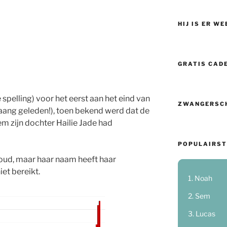
HIJ IS ER WE
GRATIS CAD
 spelling) voor het eerst aan het eind van
ZWANGERSC
aaang geleden!), toen bekend werd dat de
 zijn dochter Hailie Jade had
POPULAIRST
r oud, maar haar naam heeft haar
et bereikt.
Noah
Sem
Lucas