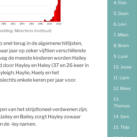
Finn
Daan
Levi
eelding: Meertens Instituut)
Milan
o snel terug in de algemene hitlijsten,
Bram
r jaar op zeker vijftien verschillende
Luuk
weg de meeste kinderen worden Hailey
 door Hayley en Haley (37 en 26 keer in
Jesse
yleigh, Haylie, Haely en het
Liam
slechts enkele keren per jaar voor.
Mees
Thomas
en van het strijdtoneel verdwenen zijn;
 Jailey en Bailey zorgt Hayley zowaar
Sam
n de -ley namen.
Thijs