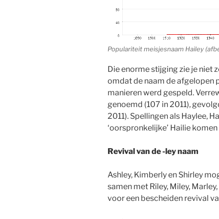
Populariteit meisjesnaam Hailey (afb
Die enorme stijging zie je niet z
omdat de naam de afgelopen paa
manieren werd gespeld. Verre
genoemd (107 in 2011), gevolgd
2011). Spellingen als Haylee, Ha
‘oorspronkelijke’ Hailie komen 
Revival van de -ley naam
Ashley, Kimberly en Shirley mog
samen met Riley, Miley, Marley,
voor een bescheiden revival va