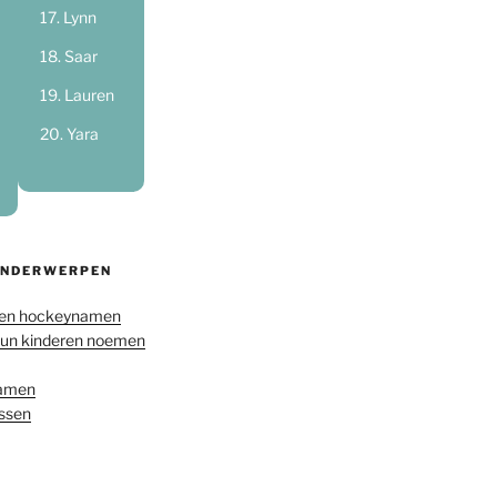
Lynn
Saar
Lauren
Yara
ONDERWERPEN
en hockeynamen
hun kinderen noemen
namen
ussen