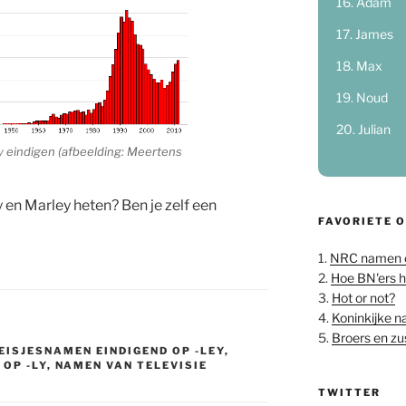
Adam
James
Max
Noud
Julian
y eindigen (afbeelding: Meertens
y en Marley heten? Ben je zelf een
FAVORIETE 
1.
NRC namen 
2.
Hoe BN'ers 
3.
Hot or not?
4.
Koninkijke 
5.
Broers en z
EISJESNAMEN EINDIGEND OP -LEY
,
OP -LY
,
NAMEN VAN TELEVISIE
TWITTER